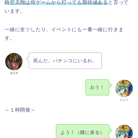
時空天翔は何ゲームから打っても期待値ある
と言って
います。
一緒に全ツしたり、イベントにも一番一緒に行きま
す。
死んだ。パチンコにいるわ。
鬼武者
おう！
おちろ
～１時間後～
よう！（隣に座る）