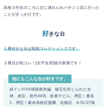
高校３年生のころに父に連れられパチンコ店に行った
ことがきっかけです。
好
きな台
１番好きな台は戦国コレクション２です。
２番目が戦コレ！[太平女君]徳川家康です！
他にもこんな台が好きです。
緑ドンVIVA情熱南米編、秘宝伝封じられた女
神、政宗、初代AKB、鉄拳デビル、押忍！番長
2、押忍！豪炎高校応援團、化物語、A-SLOT偽