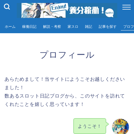
ホーム
稼働日記
解説・考察
家スロ
雑記
記事を探す
プロフ
プロフィール
あらためまして！当サイトにようこそお越しください
ました！
数あるスロット日記ブログから、このサイトを訪れて
くれたことを嬉しく思っています！
ようこそ！