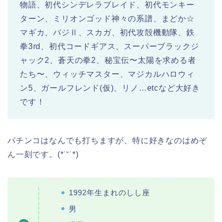
物語、初代シンデレラブレイド、初代モンキー
ターン、ミリオンゴッド神々の系譜、まどか☆
マギカ、バジⅡ、スカガ、初代攻殻機動隊、鉄
拳3rd、初代コードギアス、スーパーブラックジ
ャック2、蒼天の拳2、秘宝伝〜太陽を求める者
たち〜、ウィッチマスター、マジカルハロウィ
ン5、ガールフレンド(仮)、リノ…etcなど大好き
です！
パチンコはなんでも打ちますが、特に好きなのはめぞ
ん一刻です。(*˙˘˙*)
1992年生まれのしし座
男