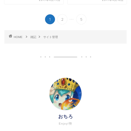
...
1
2
5
HOME
雑記
サイト管理
おちろ
Enjoy!勢