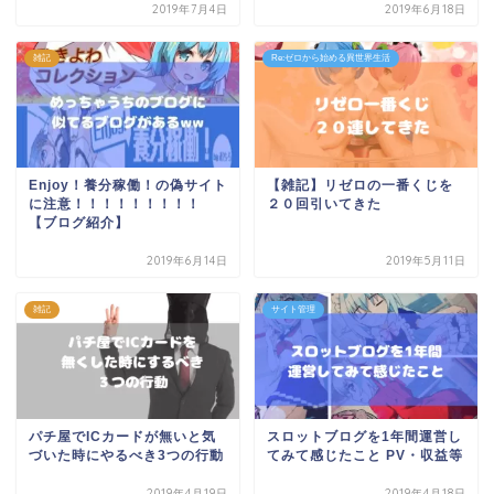
2019年7月4日
2019年6月18日
雑記
Re:ゼロから始める異世界生活
Enjoy！養分稼働！の偽サイト
【雑記】リゼロの一番くじを
に注意！！！！！！！！！
２０回引いてきた
【ブログ紹介】
2019年6月14日
2019年5月11日
雑記
サイト管理
パチ屋でICカードが無いと気
スロットブログを1年間運営し
づいた時にやるべき3つの行動
てみて感じたこと PV・収益等
2019年4月19日
2019年4月18日