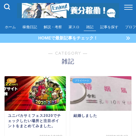
ホーム
稼働日記
解説・考察
家スロ
雑記
記事を探す
プロフ
HOMEで最新記事をチェック！
― CATEGORY ―
雑記
雑記
プライペート
ユニバカサミフェス2020でチ
結婚しました
ェックしたい場所と注目ポイ
ントをまとめてみました。