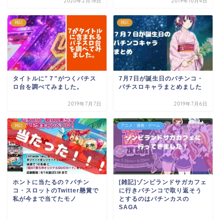
2020年2月18日
2019年10月4日
雑記
雑記
タイトルに"７"がつくパチス
7月7日が誕生日のパチンコ・
ロ台を調べてみました。
パチスロキャラまとめました
2019年7月7日
2019年7月6日
雑記
アニメ・漫画・ゲーム
ホントに当たるの？パチン
[雑記]ゾンビランドサガカフェ
コ・スロットのTwitter懸賞で
に行きパチンコで取り返そう
私が今まで当てたモノ
とするのはパチンカスの
SAGA