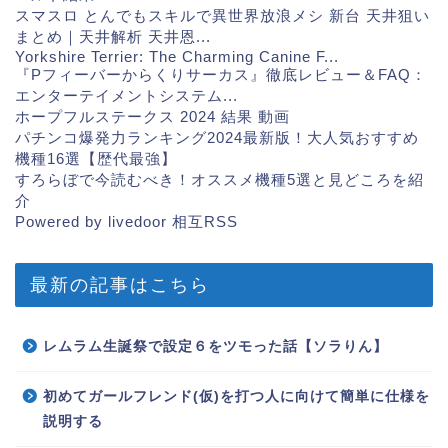
スマスロ とんでもスキルで異世界放浪メシ 新台 天井狙い
まとめ｜天井解析 天井恩...
Yorkshire Terrier: The Charming Canine F...
『Pフィーバーからくりサーカス』徹底レビュー＆FAQ：
エンターテイメントシステム...
ホープフルステークス 2024 結果 動画
パチンコ爆発力ランキング2024最新版！大人気おすすめ
機種16選【歴代最強】
すろらぼで今読むべき！オススメ機種5選と見どころを紹
介
Powered by livedoor 相互RSS
最新の記事はこちら
レムラム生誕祭で設定６をツモった話【ソラりん】
初めてガールフレンド(仮)を打つ人に向けて簡単に仕様を
説明する