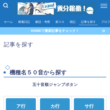
ホーム
稼働日記
解説・考察
家スロ
雑記
記事を探す
プロフ
HOMEで最新記事をチェック！
記事を探す
機種名５０音から探す
五十音順ジャンプボタン
ア行
カ行
サ行