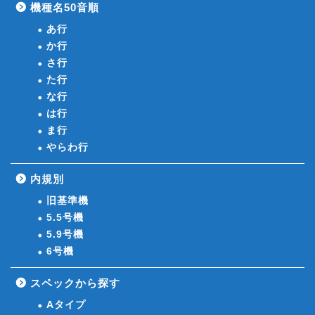
機種名50音順
あ行
か行
さ行
た行
な行
は行
ま行
やらわ行
内規別
旧基準機
5.5号機
5.9号機
6号機
スペックから探す
Aタイプ