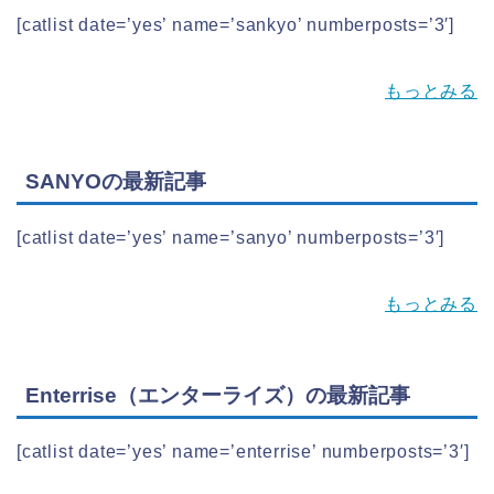
[catlist date=’yes’ name=’sankyo’ numberposts=’3′]
もっとみる
SANYOの最新記事
[catlist date=’yes’ name=’sanyo’ numberposts=’3′]
もっとみる
Enterrise（エンターライズ）の最新記事
[catlist date=’yes’ name=’enterrise’ numberposts=’3′]