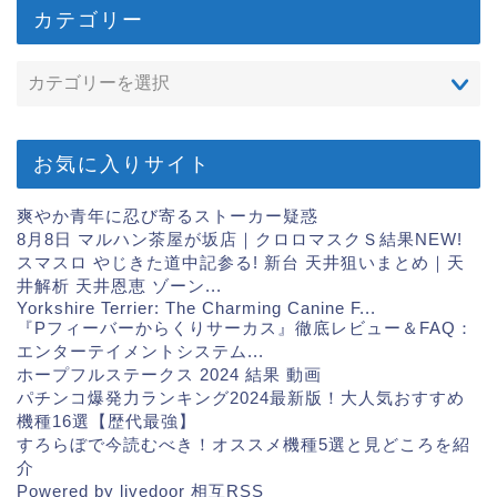
カテゴリー
お気に入りサイト
爽やか青年に忍び寄るストーカー疑惑
8月8日 マルハン茶屋が坂店｜クロロマスクＳ結果
NEW!
スマスロ やじきた道中記参る! 新台 天井狙いまとめ｜天
井解析 天井恩恵 ゾーン...
Yorkshire Terrier: The Charming Canine F...
『Pフィーバーからくりサーカス』徹底レビュー＆FAQ：
エンターテイメントシステム...
ホープフルステークス 2024 結果 動画
パチンコ爆発力ランキング2024最新版！大人気おすすめ
機種16選【歴代最強】
すろらぼで今読むべき！オススメ機種5選と見どころを紹
介
Powered by livedoor 相互RSS