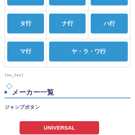
タ行
ナ行
ハ行
マ行
ヤ・ラ・ワ行
[no_toc]
メーカー一覧
ジャンプボタン
UNIVERSAL