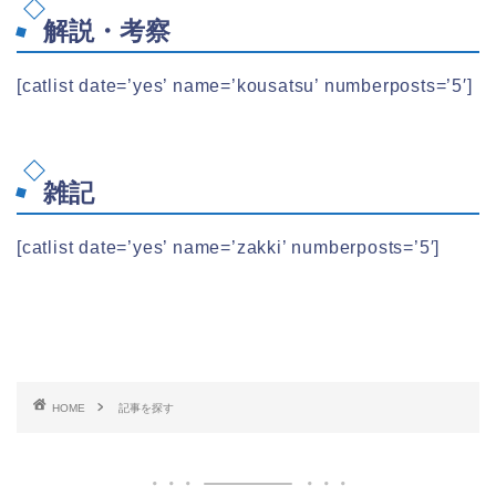
解説・考察
[catlist date=’yes’ name=’kousatsu’ numberposts=’5′]
雑記
[catlist date=’yes’ name=’zakki’ numberposts=’5′]
HOME
記事を探す