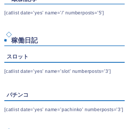
[catlist date=’yes’ name=’/’ numberposts=’5′]
稼働日記
スロット
[catlist date=’yes’ name=’slot’ numberposts=’3′]
パチンコ
[catlist date=’yes’ name=’pachinko’ numberposts=’3′]