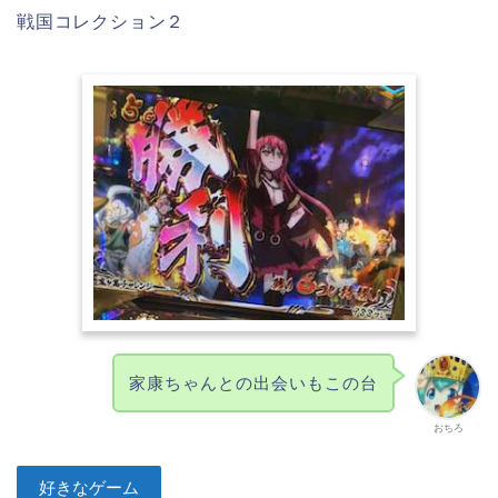
戦国コレクション２
家康ちゃんとの出会いもこの台
おちろ
好きなゲーム