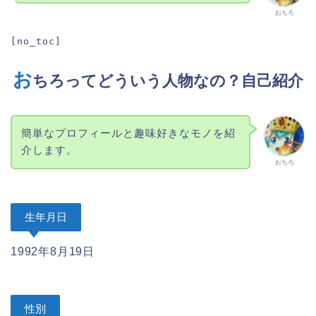
おちろ
[no_toc]
お
ちろってどういう人物なの？自己紹介
簡単なプロフィールと趣味好きなモノを紹
介します。
おちろ
生年月日
1992年8月19日
性別