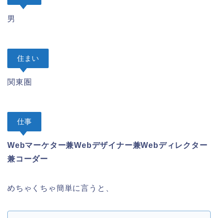
男
住まい
関東圏
仕事
Webマーケター兼Webデザイナー兼Webディレクター
兼コーダー
めちゃくちゃ簡単に言うと、