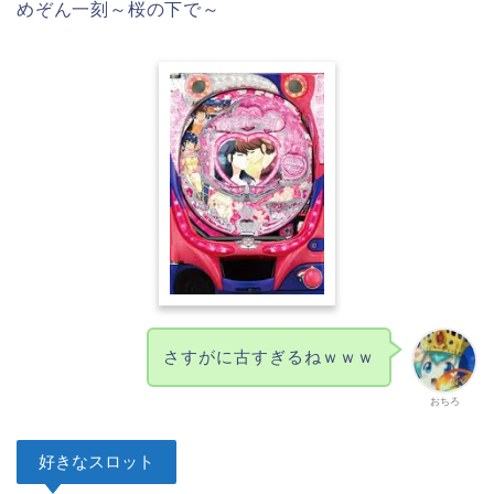
めぞん一刻～桜の下で～
さすがに古すぎるねｗｗｗ
おちろ
好きなスロット