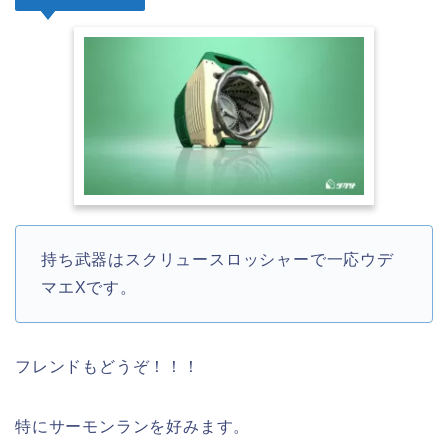
持ち武器はスクリュースロッシャーで一応ウデ
マエXです。
フレンドもどうぞ！！！
特にサーモンランを好みます。