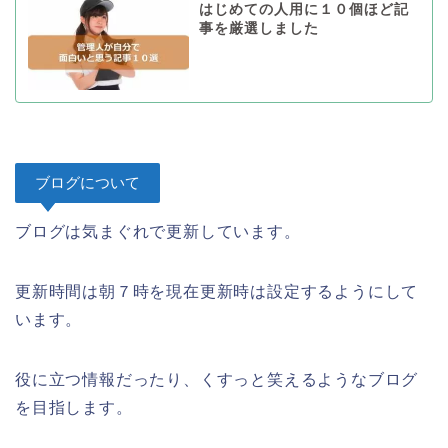
はじめての人用に１０個ほど記
事を厳選しました
ブログについて
ブログは気まぐれで更新しています。
更新時間は朝７時を現在更新時は設定するようにして
います。
役に立つ情報だったり、くすっと笑えるようなブログ
を目指します。