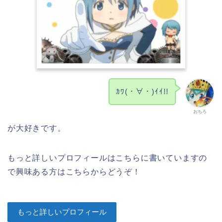
ｶﾜ(・∀・)ｲｲ!!
おちろ
が大好きです。
もっと詳しいプロフィールはこちらに書いていますの
で興味ある方はこちらからどうぞ！
もっと詳しいプロフィール