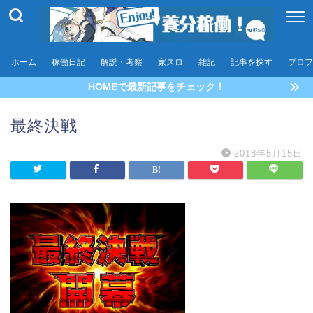
ホーム
稼働日記
解説・考察
家スロ
雑記
記事を探す
プロフ
HOMEで最新記事をチェック！
最終決戦
2018年5月15日