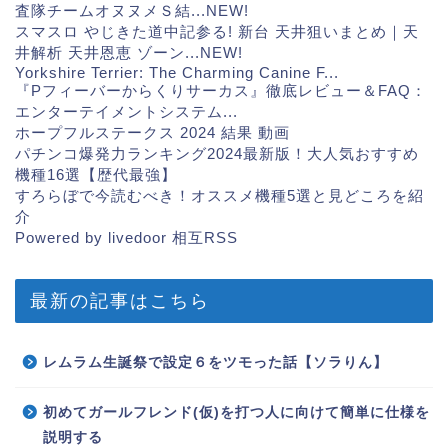
査隊チームオヌヌメＳ結...
NEW!
スマスロ やじきた道中記参る! 新台 天井狙いまとめ｜天
井解析 天井恩恵 ゾーン...
NEW!
Yorkshire Terrier: The Charming Canine F...
『Pフィーバーからくりサーカス』徹底レビュー＆FAQ：
エンターテイメントシステム...
ホープフルステークス 2024 結果 動画
パチンコ爆発力ランキング2024最新版！大人気おすすめ
機種16選【歴代最強】
すろらぼで今読むべき！オススメ機種5選と見どころを紹
介
Powered by livedoor 相互RSS
最新の記事はこちら
レムラム生誕祭で設定６をツモった話【ソラりん】
初めてガールフレンド(仮)を打つ人に向けて簡単に仕様を
説明する