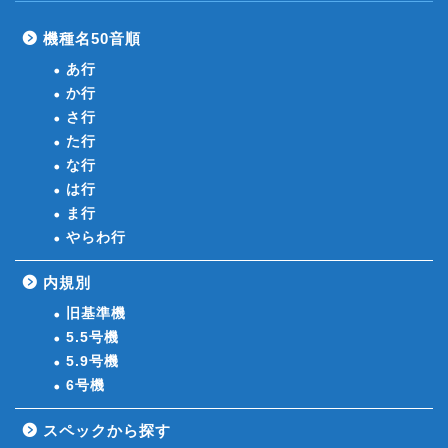
機種名50音順
あ行
か行
さ行
た行
な行
は行
ま行
やらわ行
内規別
旧基準機
5.5号機
5.9号機
6号機
スペックから探す