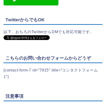
TwitterからでもOK
以下、おちろのTwitterからDMでも対応可能です。
こちらのお問い合わせフォームからどうぞ
[contact-form-7 id=”7915″ title=”コンタクトフォーム
1″]
注意事項