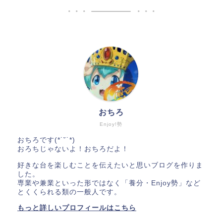
おちろ
Enjoy!勢
おちろです(*˙˘˙*)
おろちじゃないよ！おちろだよ！
好きな台を楽しむことを伝えたいと思いブログを作りま
した。
専業や兼業といった形ではなく「養分・Enjoy勢」など
とくくられる類の一般人です。
もっと詳しいプロフィールはこちら