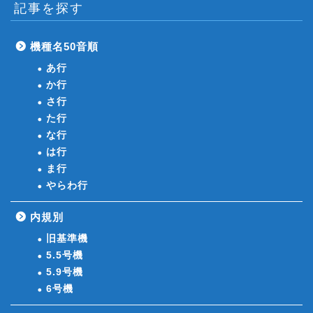
記事を探す
機種名50音順
あ行
か行
さ行
た行
な行
は行
ま行
やらわ行
内規別
旧基準機
5.5号機
5.9号機
6号機