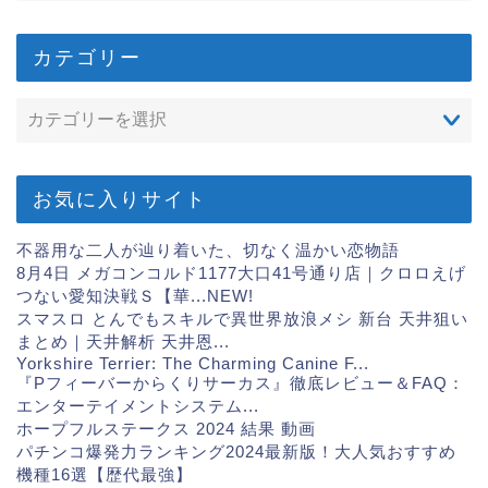
カテゴリー
お気に入りサイト
不器用な二人が辿り着いた、切なく温かい恋物語
8月4日 メガコンコルド1177大口41号通り店｜クロロえげ
つない愛知決戦Ｓ【華...
NEW!
スマスロ とんでもスキルで異世界放浪メシ 新台 天井狙い
まとめ｜天井解析 天井恩...
Yorkshire Terrier: The Charming Canine F...
『Pフィーバーからくりサーカス』徹底レビュー＆FAQ：
エンターテイメントシステム...
ホープフルステークス 2024 結果 動画
パチンコ爆発力ランキング2024最新版！大人気おすすめ
機種16選【歴代最強】