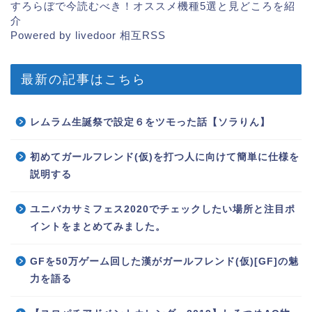
すろらぼで今読むべき！オススメ機種5選と見どころを紹
介
Powered by livedoor 相互RSS
最新の記事はこちら
レムラム生誕祭で設定６をツモった話【ソラりん】
初めてガールフレンド(仮)を打つ人に向けて簡単に仕様を
説明する
ユニバカサミフェス2020でチェックしたい場所と注目ポ
イントをまとめてみました。
GFを50万ゲーム回した漢がガールフレンド(仮)[GF]の魅
力を語る