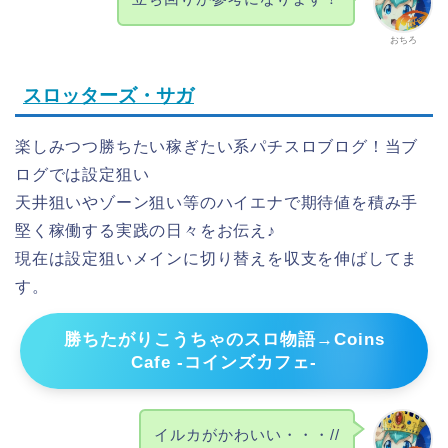
おちろ
スロッターズ・サガ
楽しみつつ勝ちたい稼ぎたい系パチスロブログ！当ブ
ログでは設定狙い
天井狙いやゾーン狙い等のハイエナで期待値を積み手
堅く稼働する実践の日々をお伝え♪
現在は設定狙いメインに切り替えを収支を伸ばしてま
す。
勝ちたがりこうちゃのスロ物語→Coins
Cafe -コインズカフェ-
イルカがかわいい・・・//