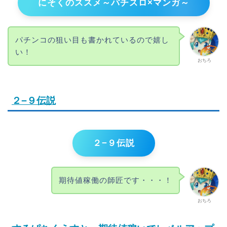
にそくのススメ～パチスロ×マンガ～
パチンコの狙い目も書かれているので嬉し
い！
おちろ
２−９伝説
２−９伝説
期待値稼働の師匠です・・・！
おちろ