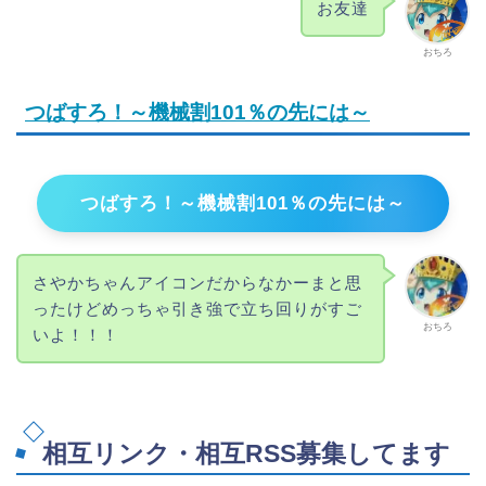
お友達
おちろ
つばすろ！～機械割101％の先には～
つばすろ！～機械割101％の先には～
さやかちゃんアイコンだからなかーまと思
ったけどめっちゃ引き強で立ち回りがすご
おちろ
いよ！！！
相互リンク・相互RSS募集してます