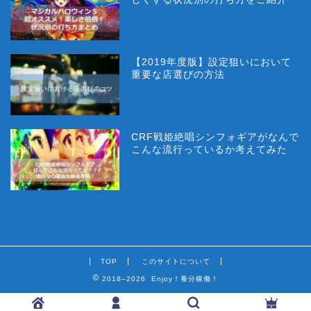
【2019年度版】設定狙いにおいて
重要な店選びの方法
CRF戦姫絶唱シンフォギアがなんで
こんな流行っているか考えてみた
TOP
このサイトについて
2018–2026 Enjoy！養分稼働！