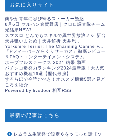
お気に入りサイト
爽やか青年に忍び寄るストーカー疑惑
8月6日 マルハン倉賀野店｜クロロ調査隊チーム
光結果
NEW!
スマスロ とんでもスキルで異世界放浪メシ 新台
天井狙いまとめ｜天井解析 天井恩...
Yorkshire Terrier: The Charming Canine F...
『Pフィーバーからくりサーカス』徹底レビュー
＆FAQ：エンターテイメントシステム...
ホープフルステークス 2024 結果 動画
パチンコ爆発力ランキング2024最新版！大人気
おすすめ機種16選【歴代最強】
すろらぼで今読むべき！オススメ機種5選と見ど
ころを紹介
Powered by livedoor 相互RSS
最新の記事はこちら
レムラム生誕祭で設定６をツモった話【ソ