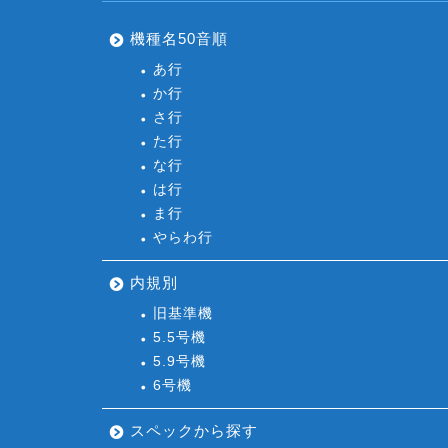
機種名50音順
あ行
か行
さ行
た行
な行
は行
ま行
やらわ行
内規別
旧基準機
5.5号機
5.9号機
6号機
スペックから探す