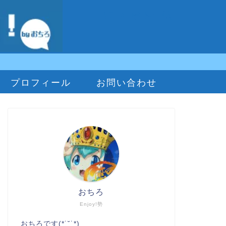
プロフィール
お問い合わせ
おちろ
Enjoy!勢
おちろです(*˙˘˙*)