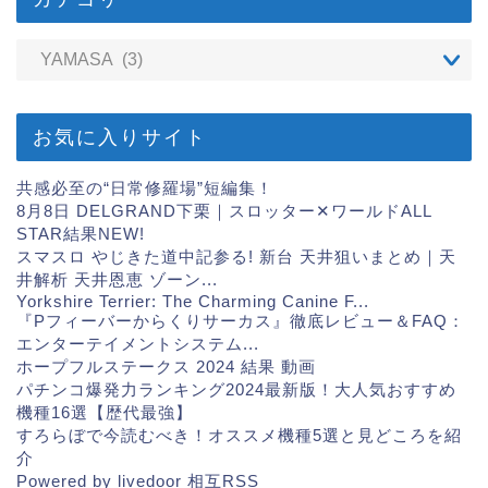
お気に入りサイト
共感必至の“日常修羅場”短編集！
8月8日 DELGRAND下栗｜スロッター✕ワールドALL
STAR結果
NEW!
スマスロ やじきた道中記参る! 新台 天井狙いまとめ｜天
井解析 天井恩恵 ゾーン...
Yorkshire Terrier: The Charming Canine F...
『Pフィーバーからくりサーカス』徹底レビュー＆FAQ：
エンターテイメントシステム...
ホープフルステークス 2024 結果 動画
パチンコ爆発力ランキング2024最新版！大人気おすすめ
機種16選【歴代最強】
すろらぼで今読むべき！オススメ機種5選と見どころを紹
介
Powered by livedoor 相互RSS