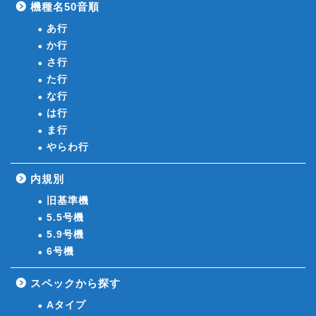
機種名50音順
あ行
か行
さ行
た行
な行
は行
ま行
やらわ行
内規別
旧基準機
5.5号機
5.9号機
6号機
スペックから探す
Aタイプ