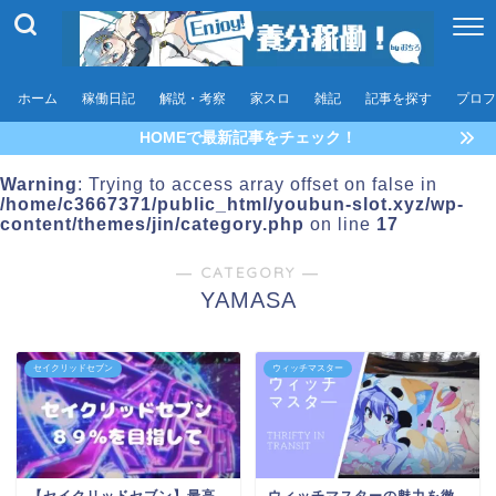
ホーム
稼働日記
解説・考察
家スロ
雑記
記事を探す
プロフ
HOMEで最新記事をチェック！
Warning
: Trying to access array offset on false in
/home/c3667371/public_html/youbun-slot.xyz/wp-
content/themes/jin/category.php
on line
17
― CATEGORY ―
YAMASA
セイクリッドセブン
ウィッチマスター
【セイクリッドセブン】最高
ウィッチマスターの魅力を徹