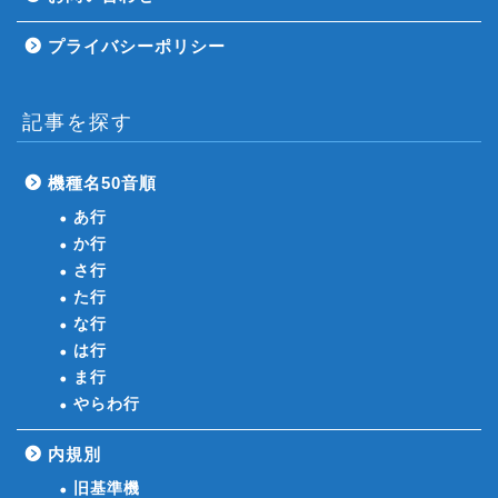
プライバシーポリシー
記事を探す
機種名50音順
あ行
か行
さ行
た行
な行
は行
ま行
やらわ行
内規別
旧基準機