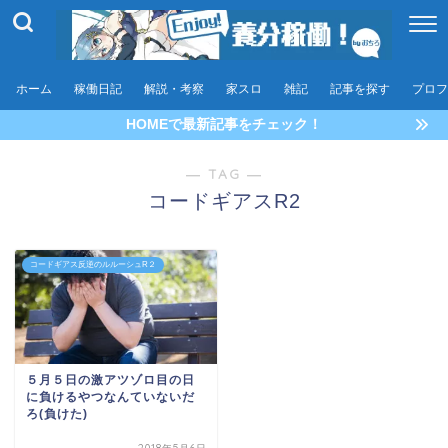
ホーム
稼働日記
解説・考察
家スロ
雑記
記事を探す
プロフ
HOMEで最新記事をチェック！
― TAG ―
コードギアスR2
コードギアス反逆のルルーシュR２
５月５日の激アツゾロ目の日
に負けるやつなんていないだ
ろ(負けた)