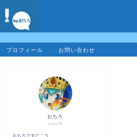
プロフィール
お問い合わせ
おちろ
Enjoy!勢
おちろです(*˙˘˙*)