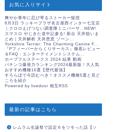
お気に入りサイト
爽やか青年に忍び寄るストーカー疑惑
8月3日 ラッキープラザ名古屋西インター七宝店
｜クロロえげつない調査隊ミニバーサ...
NEW!
スマスロ やじきた道中記参る! 新台 天井狙いま
とめ｜天井解析 天井恩恵 ゾーン...
Yorkshire Terrier: The Charming Canine F...
『Pフィーバーからくりサーカス』徹底レビュー
＆FAQ：エンターテイメントシステム...
ホープフルステークス 2024 結果 動画
パチンコ爆発力ランキング2024最新版！大人気
おすすめ機種16選【歴代最強】
すろらぼで今読むべき！オススメ機種5選と見ど
ころを紹介
Powered by livedoor 相互RSS
最新の記事はこちら
レムラム生誕祭で設定６をツモった話【ソ