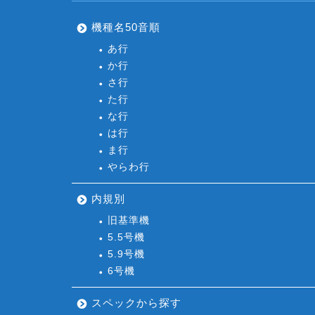
機種名50音順
あ行
か行
さ行
た行
な行
は行
ま行
やらわ行
内規別
旧基準機
5.5号機
5.9号機
6号機
スペックから探す