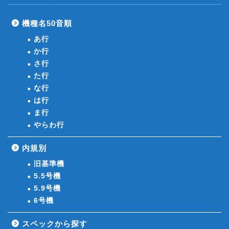
機種名50音順
あ行
か行
さ行
た行
な行
は行
ま行
やらわ行
内規別
旧基準機
5.5号機
5.9号機
6号機
スペックから探す