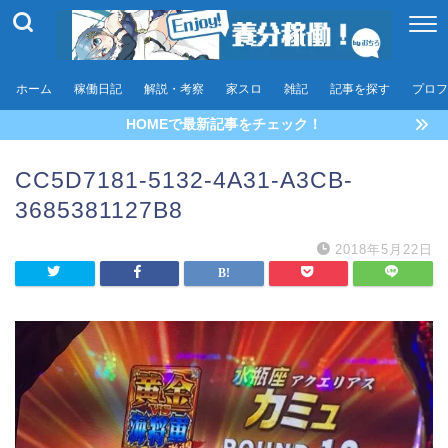
ホーム
稼働日記
解説・考察
家スロ
雑記
記事を探す
プロフ
HOMEで最新記事をチェック！
CC5D7181-5132-4A31-A3CB-
3685381127B8
2018年5月22日