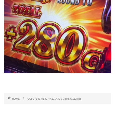
HOME
CC5D7181-5132-4A31-A3CB-3685381127B8