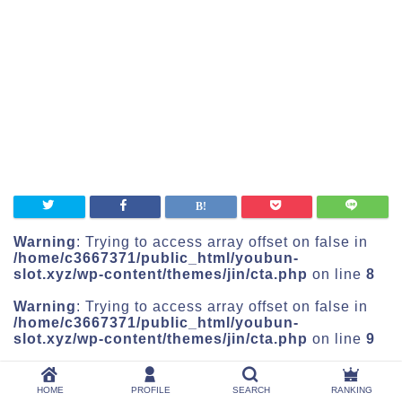
Warning
: Trying to access array offset on false in
/home/c3667371/public_html/youbun-
slot.xyz/wp-content/themes/jin/cta.php
on line
8
Warning
: Trying to access array offset on false in
/home/c3667371/public_html/youbun-
slot.xyz/wp-content/themes/jin/cta.php
on line
9
最新の記事はこちら
HOME
PROFILE
SEARCH
RANKING