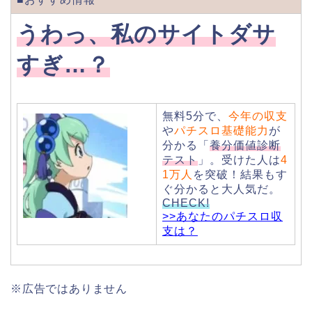
うわっ、私のサイトダサ
すぎ…？
無料5分で、
今年の収支
や
パチスロ基礎能力
が
分かる「
養分価値診断
テスト
」。受けた人は
4
1万人
を突破！結果もす
ぐ分かると大人気だ。
CHECK!
>>あなたのパチスロ収
支は？
※広告ではありません