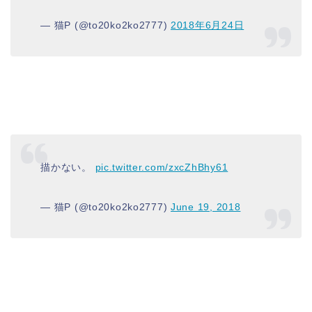
— 猫P (@to20ko2ko2777)
2018年6月24日
描かない。
pic.twitter.com/zxcZhBhy61
— 猫P (@to20ko2ko2777)
June 19, 2018