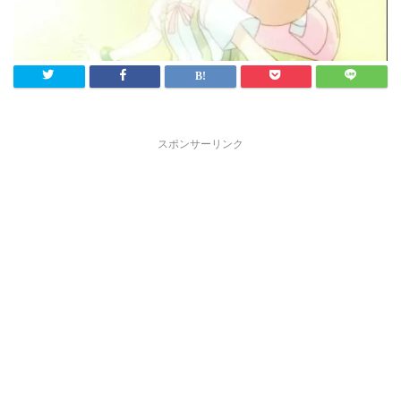
スポンサーリンク