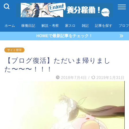
ホーム
稼働日記
解説・考察
家スロ
雑記
記事を探す
プロフ
HOMEで最新記事をチェック！
サイト管理
【ブログ復活】ただいま帰りまし
た〜〜〜！！！
2018年7月4日
/
2019年1月31日