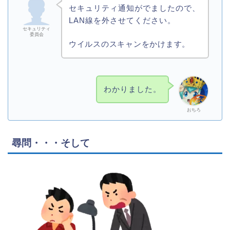
セキュリティ通知がでましたので、
LAN線を外させてください。
セキュリティ
委員会
ウイルスのスキャンをかけます。
わかりました。
おちろ
尋問・・・そして