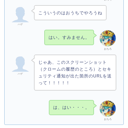
こういうのはおうちでやろうね
ハゲ
はい。すみません。
おちろ
じゃあ、このスクリーンショット
（クロームの履歴のところ）とセキ
ハゲ
ュリティ通知が出た箇所のURLを送
って！！！！！
は、はい・・・。
おちろ