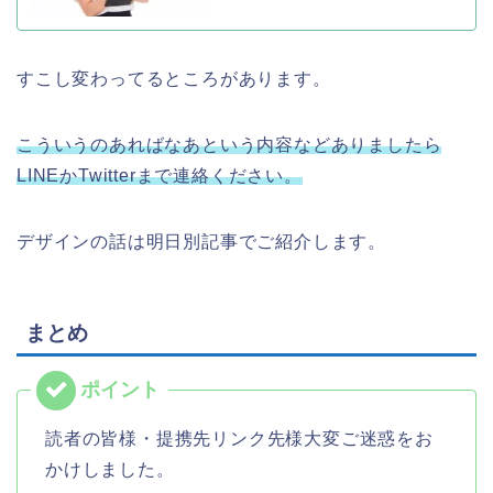
すこし変わってるところがあります。
こういうのあればなあという内容などありましたら
LINEかTwitterまで連絡ください。
デザインの話は明日別記事でご紹介します。
まとめ
読者の皆様・提携先リンク先様大変ご迷惑をお
かけしました。