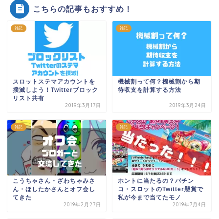
こちらの記事もおすすめ！
雑記
雑記
スロットステマアカウントを
機械割って何？機械割から期
撲滅しよう！Twitterブロック
待収支を計算する方法
リスト共有
2019年3月17日
2019年3月24日
雑記
雑記
こうちゃさん・ざわちゃみさ
ホントに当たるの？パチン
ん・ほしたかさんとオフ会し
コ・スロットのTwitter懸賞で
てきた
私が今まで当てたモノ
2019年2月27日
2019年7月4日