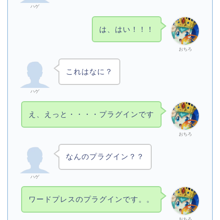
ハゲ
は、はい！！！
おちろ
これはなに？
ハゲ
え、えっと・・・・プラグインです
おちろ
なんのプラグイン？？
ハゲ
ワードプレスのプラグインです。。
おちろ