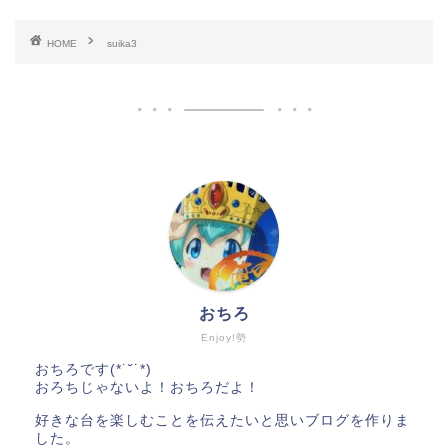
HOME
suika3
おちろ
Enjoy!勢
おちろです(*˙˘˙*)
おろちじゃないよ！おちろだよ！
好きな台を楽しむことを伝えたいと思いブログを作りま
した。