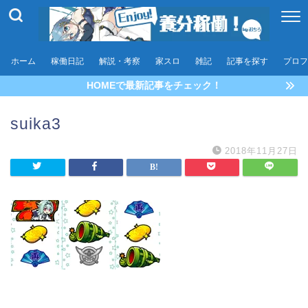
ホーム
稼働日記
解説・考察
家スロ
雑記
記事を探す
プロフ
HOMEで最新記事をチェック！
suika3
2018年11月27日