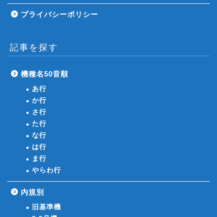
プライバシーポリシー
記事を探す
機種名50音順
あ行
か行
さ行
た行
な行
は行
ま行
やらわ行
内規別
旧基準機