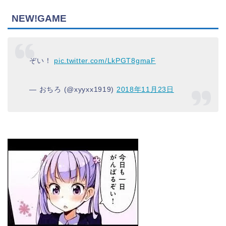
NEW!GAME
ぞい！
pic.twitter.com/LkPGT8gmaF
— おちろ (@xyyxx1919)
2018年11月23日