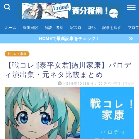
ホーム
稼働日記
解説・考察
家スロ
雑記
記事を探す
プロフ
HOMEで最新記事をチェック！
戦コレ！家康
【戦コレ![泰平女君]徳川家康】パロデ
ィ演出集・元ネタ比較まとめ
2018年12月6日
/
2019年1月15日