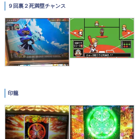
９回裏２死満塁チャンス
印籠