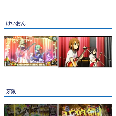
けいおん
牙狼