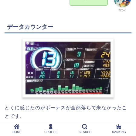
おちろ
データカウンター
とくに感じたのがボーナスが全然落ちて来なかったこ
とです。
HOME
PROFILE
SEARCH
RANKING
グラフの粒がデカイデカイ。