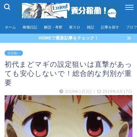
ホーム
稼働日記
解説・考察
家スロ
雑記
記事を探す
プロフ
HOMEで最新記事をチェック！
設定狙い
初代まどマギの設定狙いは直撃があっ
ても安心しないで！総合的な判別が重
要
2019年1月2日
/
2019年4月17日