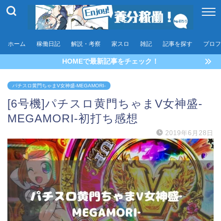
ホーム
稼働日記
解説・考察
家スロ
雑記
記事を探す
プロフ
HOMEで最新記事をチェック！
パチスロ黄門ちゃまV女神盛-MEGAMORI-
[6号機]パチスロ黄門ちゃまV女神盛‐
MEGAMORI‐初打ち感想
2019年6月28日