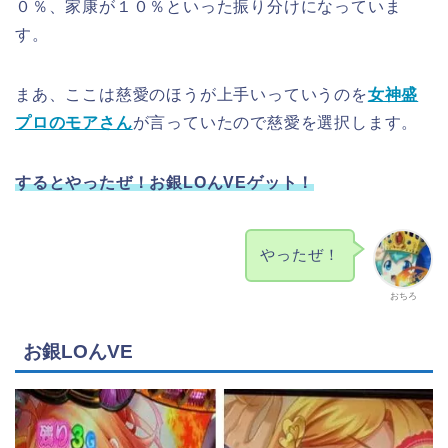
０％、家康が１０％といった振り分けになっていま
す。
まあ、ここは慈愛のほうが上手いっていうのを
女神盛
プロのモアさん
が言っていたので慈愛を選択します。
するとやったぜ！お銀LOんVEゲット！
やったぜ！
おちろ
お銀LOんVE