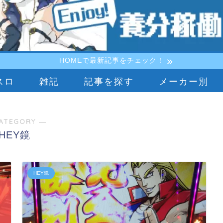
HOMEで最新記事をチェック！
スロ
雑記
記事を探す
メーカー別
ATEGORY ―
HEY鏡
HEY鏡