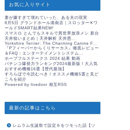
お気に入りサイト
妻が嫌すぎて壊れていった、ある夫の現実
8月5日 グランドホール港南店｜スロッター✕ワ
ールドSMART結果
NEW!
スマスロ とんでもスキルで異世界放浪メシ 新台
天井狙いまとめ｜天井解析 天井恩...
Yorkshire Terrier: The Charming Canine F...
『Pフィーバーからくりサーカス』徹底レビュー
＆FAQ：エンターテイメントシステム...
ホープフルステークス 2024 結果 動画
パチンコ爆発力ランキング2024最新版！大人気
おすすめ機種16選【歴代最強】
すろらぼで今読むべき！オススメ機種5選と見ど
ころを紹介
Powered by livedoor 相互RSS
最新の記事はこちら
レムラム生誕祭で設定６をツモった話【ソ