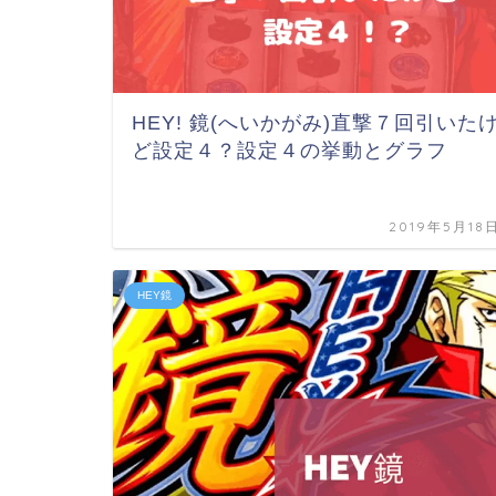
HEY! 鏡(へいかがみ)直撃７回引いた
ど設定４？設定４の挙動とグラフ
2019年5月18
HEY鏡