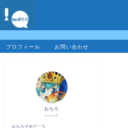
プロフィール
お問い合わせ
おちろ
Enjoy!勢
おちろです(*˙˘˙*)