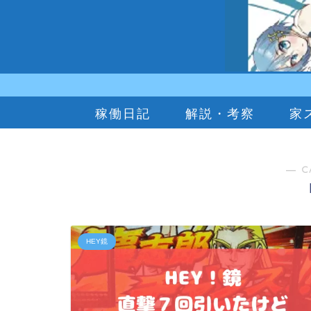
稼働日記
解説・考察
家
― C
HEY鏡