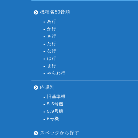
機種名50音順
あ行
か行
さ行
た行
な行
は行
ま行
やらわ行
内規別
旧基準機
5.5号機
5.9号機
6号機
スペックから探す