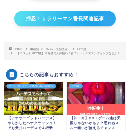
押忍！サラリーマン番長関連記事
HOME
機種別
Daito（大都技研）
HEY鏡
【スロット HEY!鏡】６号機で天井狙い！青７ボーナスでエンディングなるか？
こちらの記事もおすすめ！
アナザーゴッドハーデス-奪われたZEUSver
天井狙い
【アナザーゴッドハーデス】
【沖ドキ】BB 1ゲーム連は天
やらかしたペナクラッシュ！
国じゃないかもよ？思わぬス
でも天井ハーデスで４桁乗
ルー狙いが拾えるチャンス