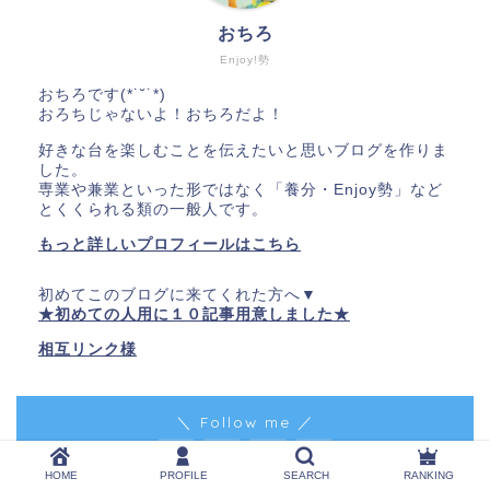
おちろ
Enjoy!勢
おちろです(*˙˘˙*)
おろちじゃないよ！おちろだよ！
好きな台を楽しむことを伝えたいと思いブログを作りま
した。
専業や兼業といった形ではなく「養分・Enjoy勢」など
とくくられる類の一般人です。
もっと詳しいプロフィールはこちら
初めてこのブログに来てくれた方へ▼
★初めての人用に１０記事用意しました★
相互リンク様
＼ Follow me ／
HOME
PROFILE
SEARCH
RANKING