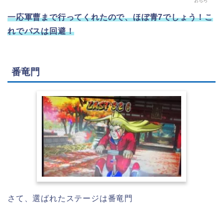
おちろ
一応軍曹まで行ってくれたので、ほぼ青7でしょう！こ
れでバスは回避！
番竜門
さて、選ばれたステージは番竜門