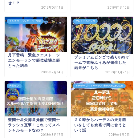
せ！？
2018年5月11日
2019年1月10日
モンスターハンター月下雷鳴
プレミアムビンゴ
月下雷鳴 緊急クエスト ジ
プレミアムビンゴで残り099ゲ
エンモーランで部位破壊全部
ームで究極ふぅあが発生した
とった結果
結果がこちら
2018年7月14日
2019年11月23日
天井狙い
アナザーゴッドハーデス-奪われたZEUSver
聖闘士星矢海皇覚醒で聖闘士
２０時からハーデスの天井狙
ラッシュ直撃！これってスペ
いをしても余裕で間に合うと
シャルモードなの？
いう話
2018年8月17日
2019年4月5日