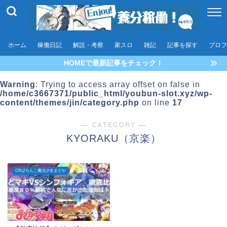
ホーム
稼働日記
解説・考察
家スロ
雑記
記事を探す
プロフ
HOMEで最新記事をチェック！
Warning
: Trying to access array offset on false in
/home/c3667371/public_html/youbun-slot.xyz/wp-
content/themes/jin/category.php
on line
17
― CATEGORY ―
KYORAKU（京楽）
CRぱちんこ魔法少女まどか