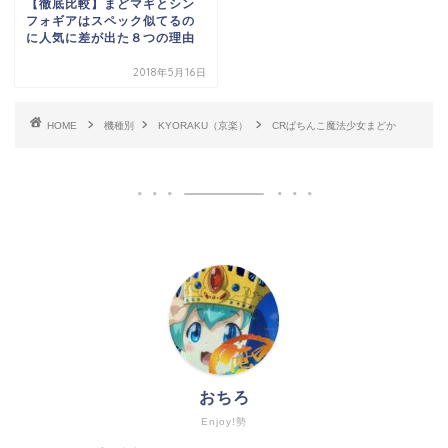
【徹底比較】まどマギとシン
フォギアはスペック似てるの
に人気に差が出た８つの理由
2018年5月16日
HOME
機種別
KYORAKU（京楽）
CRぱちんこ魔法少女まどか
おちろ
Enjoy!勢