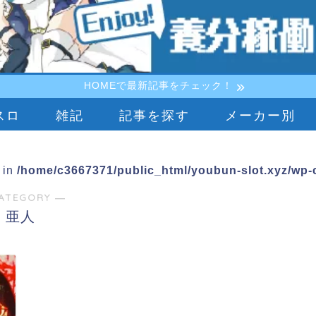
HOMEで最新記事をチェック！
スロ
雑記
記事を探す
メーカー別
e in
/home/c3667371/public_html/youbun-slot.xyz/wp-c
ATEGORY ―
亜人