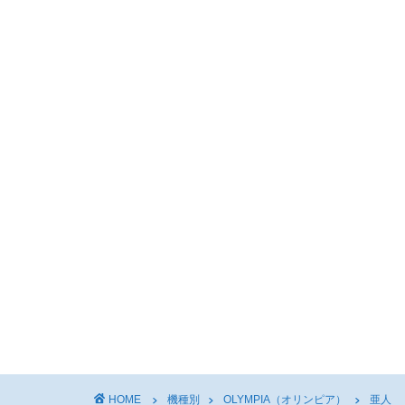
HOME
機種別
OLYMPIA（オリンピア）
亜人