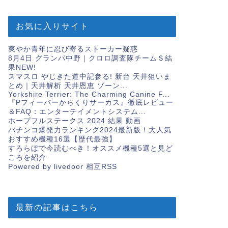
お気に入りサイト
爽やか青年に忍び寄るストーカー疑惑
8月4日 グランパ中野｜クロロ調査隊チームＳ結
果
NEW!
スマスロ やじきた道中記参る! 新台 天井狙いま
とめ｜天井解析 天井恩恵 ゾーン...
Yorkshire Terrier: The Charming Canine F...
『Pフィーバーからくりサーカス』徹底レビュー
＆FAQ：エンターテイメントシステム...
ホープフルステークス 2024 結果 動画
パチンコ爆発力ランキング2024最新版！大人気
おすすめ機種16選【歴代最強】
すろらぼで今読むべき！オススメ機種5選と見ど
ころを紹介
Powered by livedoor 相互RSS
最新の記事はこちら