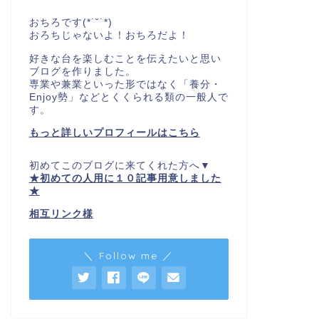
おちろです(*˙˘˙*)
おろちじゃないよ！おちろだよ！
好きな台を楽しむことを伝えたいと思い
ブログを作りました。
専業や兼業といった形ではなく「養分・
Enjoy勢」などとくくられる類の一般人で
す。
もっと詳しいプロフィールはこちら
初めてこのブログに来てくれた方へ▼
★初めての人用に１０記事用意しました
★
相互リンク様
＼ Follow me ／