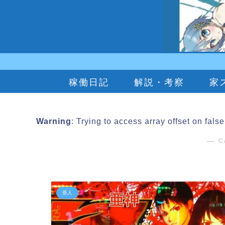
稼働日記
解説・考察
家
Warning
: Trying to access array offset on fals
― C
亜人