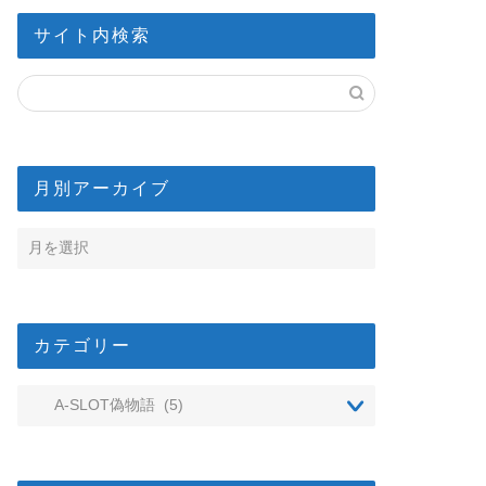
サイト内検索
月別アーカイブ
カテゴリー