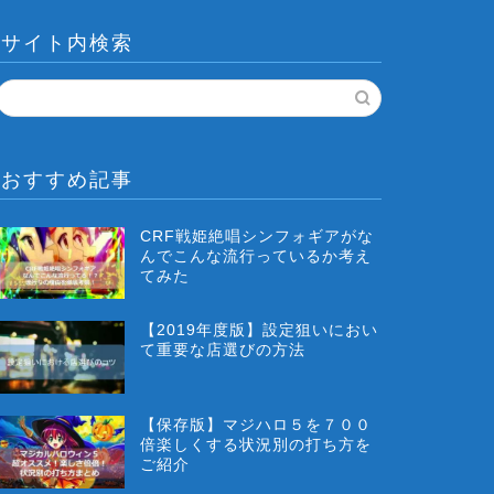
サイト内検索
おすすめ記事
CRF戦姫絶唱シンフォギアがな
んでこんな流行っているか考え
てみた
【2019年度版】設定狙いにおい
て重要な店選びの方法
【保存版】マジハロ５を７００
倍楽しくする状況別の打ち方を
ご紹介