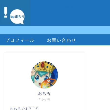
プロフィール
お問い合わせ
おちろ
Enjoy!勢
おちろです(*˙˘˙*)