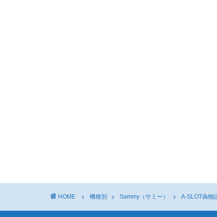
HOME
機種別
Sammy（サミー）
A-SLOT偽物