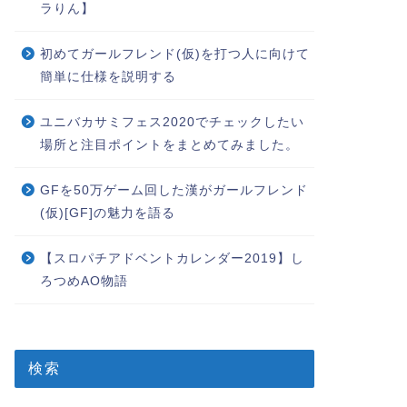
ラりん】
初めてガールフレンド(仮)を打つ人に向けて
簡単に仕様を説明する
ユニバカサミフェス2020でチェックしたい
場所と注目ポイントをまとめてみました。
GFを50万ゲーム回した漢がガールフレンド
(仮)[GF]の魅力を語る
【スロパチアドベントカレンダー2019】し
ろつめAO物語
検索