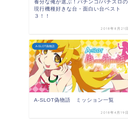
養分な俺が選ぶ！パチンコ/パチスロの
現行機種好きな台・面白い台ベスト
３！！
2018年8月21
A-SLOT偽物語
A-SLOT偽物語 ミッション一覧
2018年4月19