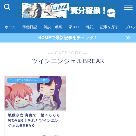
ホーム
稼働日記
解説・考察
家スロ
雑記
記事を探す
プロフ
HOMEで最新記事をチェック！
― CATEGORY ―
ツインエンジェルBREAK
コードギアス反逆のルルーシュR２
地獄少女 宵伽で一撃４０００
枚OVER！それとツインエン
ジェルBREAK