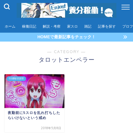
ホーム
稼働日記
解説・考察
家スロ
雑記
記事を探す
プロフ
HOMEで最新記事をチェック！
― CATEGORY ―
タロットエンペラー
G1優駿倶楽部
夜勤前に5スロを乱れ打ちした
らいけないという戒め
2018年5月8日