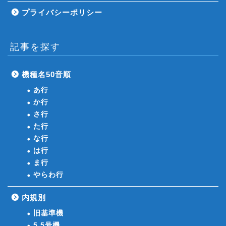
プライバシーポリシー
記事を探す
機種名50音順
あ行
か行
さ行
た行
な行
は行
ま行
やらわ行
内規別
旧基準機
5.5号機