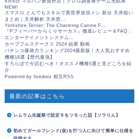
8月6日 マルハン倉賀野店｜クロロ調査隊チーム光結果
NEW!
スマスロ とんでもスキルで異世界放浪メシ 新台 天井狙い
まとめ｜天井解析 天井恩...
Yorkshire Terrier: The Charming Canine F...
『Pフィーバーからくりサーカス』徹底レビュー＆FAQ：
エンターテイメントシステム...
ホープフルステークス 2024 結果 動画
パチンコ爆発力ランキング2024最新版！大人気おすすめ
機種16選【歴代最強】
すろらぼで今読むべき！オススメ機種5選と見どころを紹
介
Powered by livedoor 相互RSS
最新の記事はこちら
レムラム生誕祭で設定６をツモった話【ソラりん】
初めてガールフレンド(仮)を打つ人に向けて簡単に仕様を
説明する