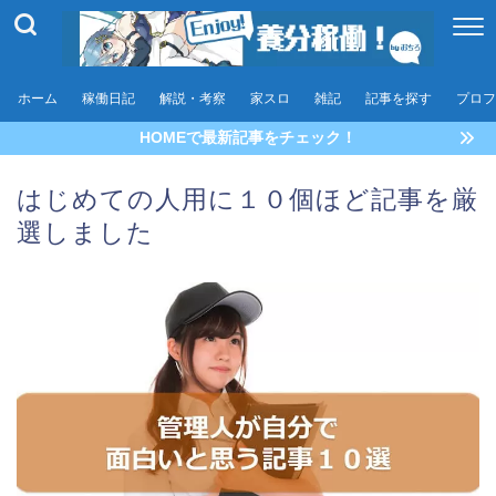
ホーム
稼働日記
解説・考察
家スロ
雑記
記事を探す
プロフ
HOMEで最新記事をチェック！
はじめての人用に１０個ほど記事を厳
選しました