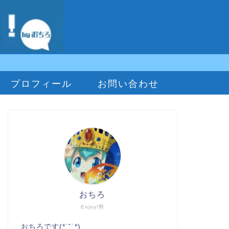
プロフィール
お問い合わせ
おちろ
Enjoy!勢
おちろです(*˙˘˙*)