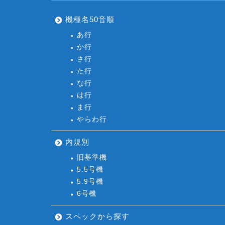
機種名50音順
あ行
か行
さ行
た行
な行
は行
ま行
やらわ行
内規別
旧基準機
5.5号機
5.9号機
6号機
スペックから探す