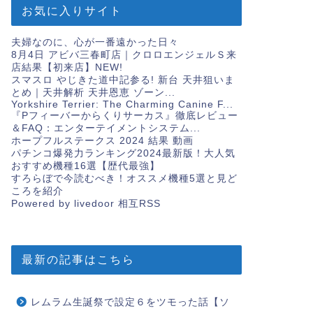
お気に入りサイト
夫婦なのに、心が一番遠かった日々
8月4日 アビバ三春町店｜クロロエンジェルＳ来
店結果【初来店】
NEW!
スマスロ やじきた道中記参る! 新台 天井狙いま
とめ｜天井解析 天井恩恵 ゾーン...
Yorkshire Terrier: The Charming Canine F...
『Pフィーバーからくりサーカス』徹底レビュー
＆FAQ：エンターテイメントシステム...
ホープフルステークス 2024 結果 動画
パチンコ爆発力ランキング2024最新版！大人気
おすすめ機種16選【歴代最強】
すろらぼで今読むべき！オススメ機種5選と見ど
ころを紹介
Powered by livedoor 相互RSS
最新の記事はこちら
レムラム生誕祭で設定６をツモった話【ソ