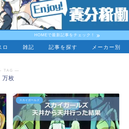
HOMEで最新記事をチェック！
スロ
雑記
記事を探す
メーカー別
― TAG ―
万枚
スカイガールズ