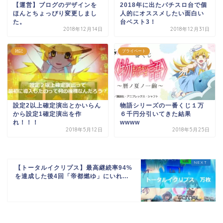
【運営】ブログのデザインを
2018年に出たパチスロ台で個
ほんとちょっぴり変更しまし
人的にオススメしたい面白い
た。
台ベスト3！
2018年12月14日
2018年12月31日
雑記
プライペート
設定2以上確定演出とかいらん
物語シリーズの一番くじ１万
から設定1確定演出を作
６千円分引いてきた結果
れ！！！
wwww
2018年5月12日
2018年5月25日
【トータルイクリプス】最高継続率94%
を達成した後4回「帝都燃ゆ」にいれ...