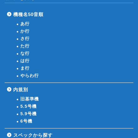
機種名50音順
あ行
か行
さ行
た行
な行
は行
ま行
やらわ行
内規別
旧基準機
5.5号機
5.9号機
6号機
スペックから探す