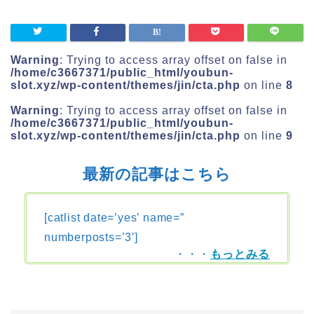
Warning
: Trying to access array offset on false in
/home/c3667371/public_html/youbun-
slot.xyz/wp-content/themes/jin/cta.php
on line
8
Warning
: Trying to access array offset on false in
/home/c3667371/public_html/youbun-
slot.xyz/wp-content/themes/jin/cta.php
on line
9
最新の記事はこちら
[catlist date=’yes’ name=”
numberposts=’3′]
・・・
もっとみる