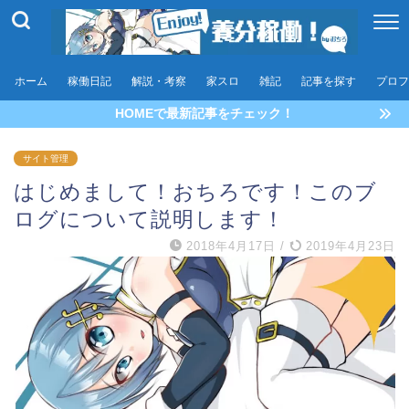
ホーム
稼働日記
解説・考察
家スロ
雑記
記事を探す
プロフ
HOMEで最新記事をチェック！
サイト管理
はじめまして！おちろです！このブ
ログについて説明します！
2018年4月17日
/
2019年4月23日