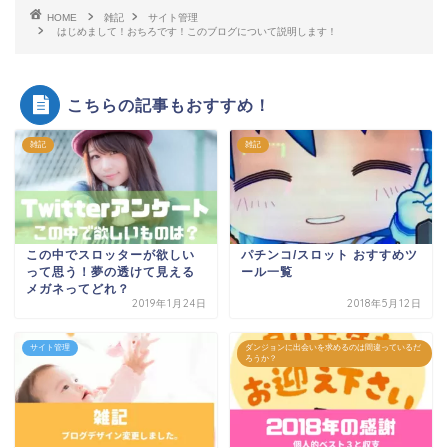
HOME
雑記
サイト管理
はじめまして！おちろです！このブログについて説明します！
こちらの記事もおすすめ！
雑記
雑記
この中でスロッターが欲しい
パチンコ/スロット おすすめツ
って思う！夢の透けて見える
ール一覧
メガネってどれ？
2019年1月24日
2018年5月12日
サイト管理
ダンジョンに出会いを求めるのは間違っているだ
ろうか？