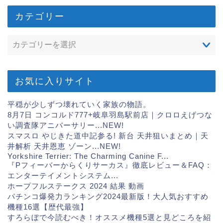
カテゴリー
お気に入りサイト
平穏が少しずつ壊れていく家族の物語。
8月7日 コンコルド777+岐阜羽島駅前店｜クロロえげつな
い調査隊アニバーサリー...
NEW!
スマスロ やじきた道中記参る! 新台 天井狙いまとめ｜天
井解析 天井恩恵 ゾーン...
NEW!
Yorkshire Terrier: The Charming Canine F...
『Pフィーバーからくりサーカス』徹底レビュー＆FAQ：
エンターテイメントシステム...
ホープフルステークス 2024 結果 動画
パチンコ爆発力ランキング2024最新版！大人気おすすめ
機種16選【歴代最強】
すろらぼで今読むべき！オススメ機種5選と見どころを紹