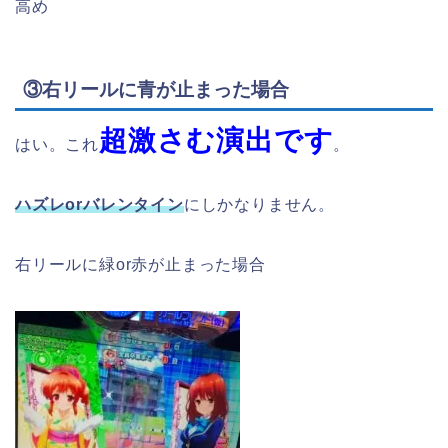
高め
③右リールに青が止まった場合
超激さむ演出です
はい。これ
。
ハズレorバレンタイン
にしかなりません。
右リールに緑or赤が止まった場合