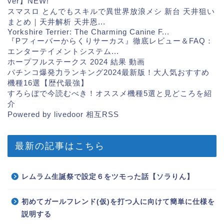
ver】
NEW!
スマスロ とんでもスキルで異世界放浪メシ 新台 天井狙い
まとめ｜天井解析 天井恩...
Yorkshire Terrier: The Charming Canine F...
『Pフィーバーからくりサーカス』徹底レビュー＆FAQ：
エンターテイメントシステム...
ホープフルステークス 2024 結果 動画
パチンコ爆発力ランキング2024最新版！大人気おすすめ
機種16選【歴代最強】
すろらぼで今読むべき！オススメ機種5選と見どころを紹
介
Powered by livedoor 相互RSS
最新の記事はこちら
レムラム生誕祭で設定６をツモった話【ソラりん】
初めてガールフレンド(仮)を打つ人に向けて簡単に仕様を
説明する