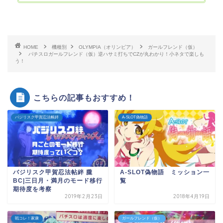
HOME
機種別
OLYMPIA（オリンピア）
ガールフレンド（仮）
パチスロガールフレンド（仮）逆ハサミ打ちでCZが丸わかり！小ネタで楽しも
う！
こちらの記事もおすすめ！
バジリスク甲賀忍法帳絆
A-SLOT偽物語
バジリスク甲賀忍法帖絆 朧
A-SLOT偽物語 ミッション一
BC|三日月・満月のモード移行
覧
期待度を考察
2019年2月23日
2018年4月19日
戦コレ！家康
ガールフレンド（仮）