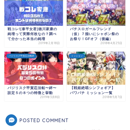
戦コレ![泰平女君]徳川家康の
パチスロガールフレンド
純増って実際何枚なの？調べ
（仮）７揃いにシャボン祭の
て分かった本当の純増
お祭り！GFオフ（後編）
2019年2月18日
2018年4月25日
バジリスク甲賀忍法帳絆
ミッション
バジリスク甲賀忍法帖〜絆〜
【戦姫絶唱シンフォギア】
設定５の８つの特徴と挙動
パワパチ ミッション一覧
2019年3月8日
2018年5月7日
POSTED COMMENT