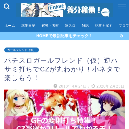
ホーム
稼働日記
解説・考察
家スロ
雑記
記事を探す
プロフ
HOMEで最新記事をチェック！
ガールフレンド（仮）
パチスロガールフレンド（仮）逆ハ
サミ打ちでCZが丸わかり！小ネタで
楽しもう！
2018年4月24日
/
2020年2月23日