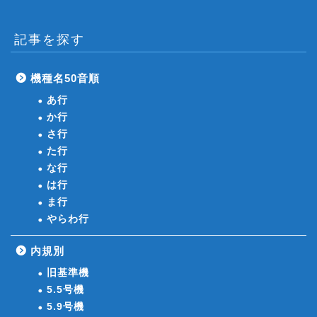
記事を探す
機種名50音順
あ行
か行
さ行
た行
な行
は行
ま行
やらわ行
内規別
旧基準機
5.5号機
5.9号機