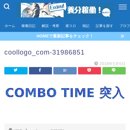
ホーム
稼働日記
解説・考察
家スロ
雑記
記事を探す
プロフ
HOMEで最新記事をチェック！
coollogo_com-31986851
2018年5月6日