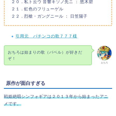
２０．私ト云ウ 音響キソノ先ニ ： 悠木碧
２１．虹色のフリューゲル
２２．烈槍・ガングニール ： 日笠陽子
引用元 パチンコの歌７７７様
おちろは始まりの歌（バベル）が好きだ
ぞ！
おちろ
原作が面白すぎる
戦姫絶唱シンフォギアは２０１３年から始まったアニ
メです。