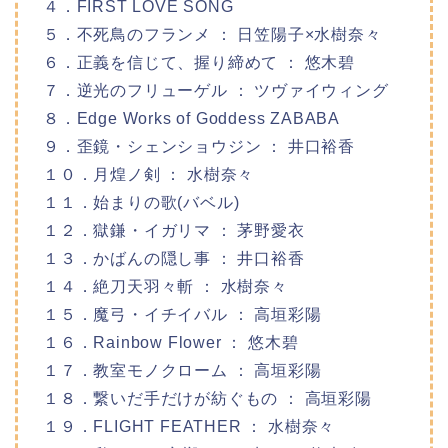
４．FIRST LOVE SONG
５．不死鳥のフランメ ： 日笠陽子×水樹奈々
６．正義を信じて、握り締めて ： 悠木碧
７．逆光のフリューゲル ： ツヴァイウィング
８．Edge Works of Goddess ZABABA
９．歪鏡・シェンショウジン ： 井口裕香
１０．月煌ノ剣 ： 水樹奈々
１１．始まりの歌(バベル)
１２．獄鎌・イガリマ ： 茅野愛衣
１３．かばんの隠し事 ： 井口裕香
１４．絶刀天羽々斬 ： 水樹奈々
１５．魔弓・イチイバル ： 高垣彩陽
１６．Rainbow Flower ： 悠木碧
１７．教室モノクローム ： 高垣彩陽
１８．繋いだ手だけが紡ぐもの ： 高垣彩陽
１９．FLIGHT FEATHER ： 水樹奈々