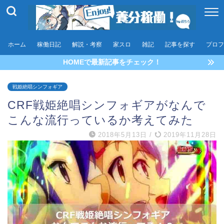
ホーム
稼働日記
解説・考察
家スロ
雑記
記事を探す
プロフ
HOMEで最新記事をチェック！
戦姫絶唱シンフォギア
CRF戦姫絶唱シンフォギアがなんで
こんな流行っているか考えてみた
2018年5月13日
/
2019年11月28日