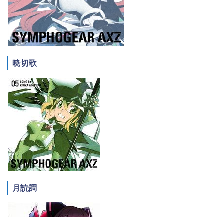
暁切歌
月読調