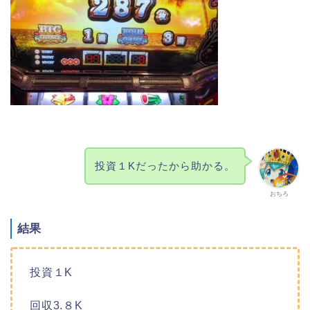
投資１Kだったから助かる。
おちろ
結果
投資１K
回収3.８K