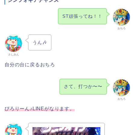
シンフォギアチャンス
ST頑張ってね！！
おちろ
うん🎶
さしみん
自分の台に戻るおちろ
さて、打つか〜〜
おちろ
ぴろりーん♪LINEがなります。