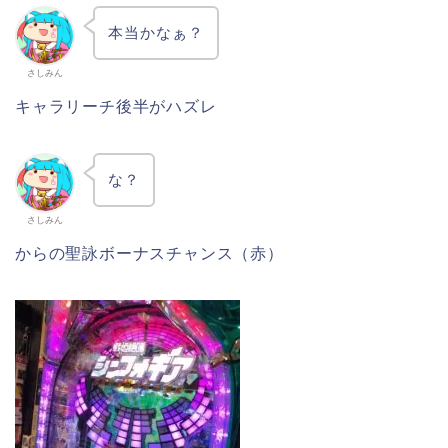
本当かなぁ？
さしみん
キャラリーチ後半がハズレ
な？
さしみん
からの聖詠ボーナスチャンス（赤）