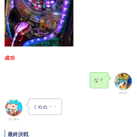
成功
な？
おちろ
ぐぬぬ・・
さしみん
最終決戦