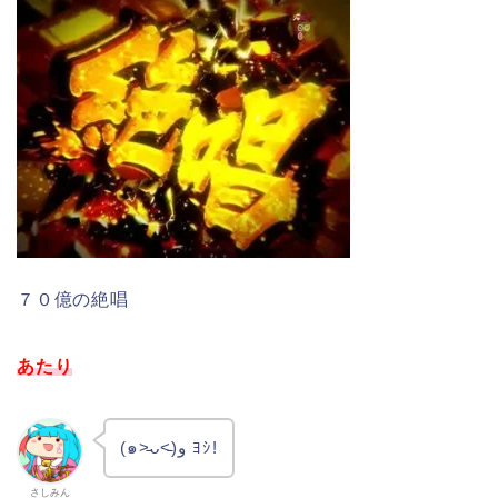
７０億の絶唱
あたり
(๑˃̵ᴗ˂̵)و ﾖｼ!
さしみん