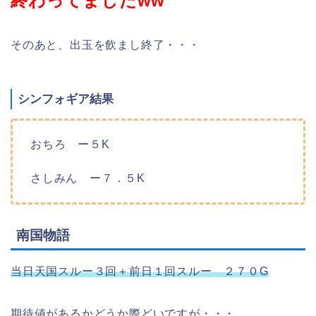
終わってましたww
そのあと、出玉を飲まし終了・・・
シンフォギア結果
おちろ ー５K
さしみん ー７．５K
南国物語
当日天国スルー３回＋前日１回スルー ２７０G
期待値があるかどうか際どいですが・・・