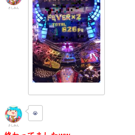
さしみん
😭
さしみん