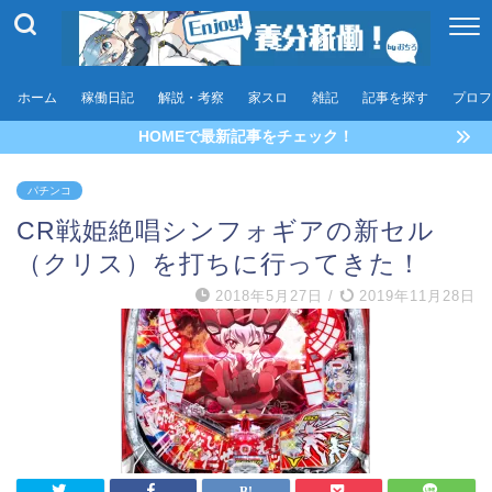
ホーム
稼働日記
解説・考察
家スロ
雑記
記事を探す
プロフ
HOMEで最新記事をチェック！
パチンコ
CR戦姫絶唱シンフォギアの新セル
（クリス）を打ちに行ってきた！
2018年5月27日
/
2019年11月28日