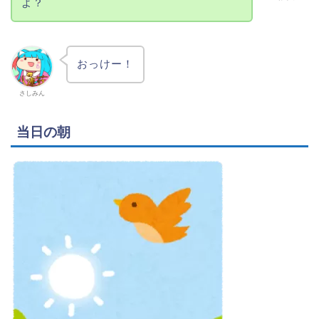
よ？
おっけー！
さしみん
当日の朝