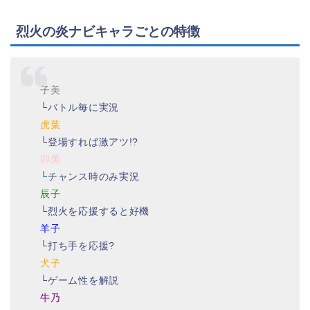
烈火の炎ナビキャラごとの特徴
子美
└バトル毎に実況
虎葉
└登場すれば激アツ!?
卯美
└チャンス時のみ実況
辰子
└烈火を応援すると好機
羊子
└打ち手を応援?
犬子
└ゲーム性を解説
牛乃