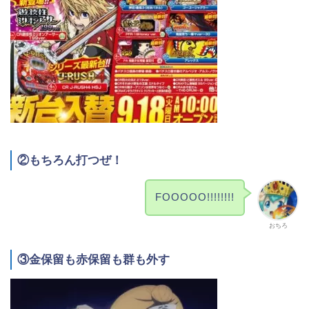
②もちろん打つぜ！
FOOOOO!!!!!!!!
おちろ
③金保留も赤保留も群も外す