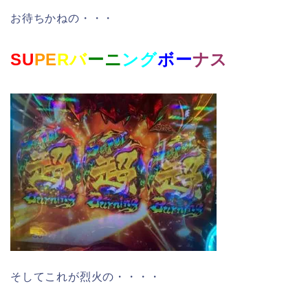
お待ちかねの・・・
SU
PE
Rバ
ーニ
ング
ボー
ナス
そしてこれが烈火の・・・・