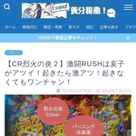
ホーム
稼働日記
解説・考察
家スロ
雑記
記事を探す
プロフ
HOMEで最新記事をチェック！
パチンコ
【CR烈火の炎２】激闘RUSHは亥子
がアツイ！起きたら激アツ！起きな
くてもワンチャン！
2018年9月30日
/
2019年1月17日