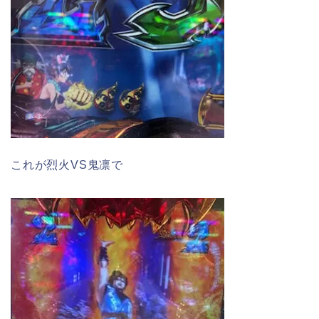
これが烈火VS鬼凛で