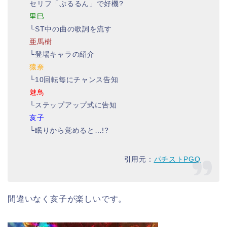
セリフ「ぷるるん」で好機?
里巳
└ST中の曲の歌詞を流す
亜馬樹
└登場キャラの紹介
猿奈
└10回転毎にチャンス告知
魅鳥
└ステップアップ式に告知
亥子
└眠りから覚めると…!?
引用元：
パチストPGQ
間違いなく亥子が楽しいです。