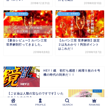
2018年12月31日
2018年8月10日
ルパン三世 世界解剖
ルパン三世 世界解剖
【新台レビュー】ルパン三世
【ルパン三世 世界解剖】設定
世界解剖打ってきました。
２は丸わかり！判別ポイント
はこれだ！
2018年8月8日
2018年9月7日
HEY！鏡 初打ち感想！純増５枚の６号
機の時代の到来だ！！
【ごま油は人類の宝なのですです】いた
めさんとのオフ会
HOME
PROFILE
SEARCH
RANKING