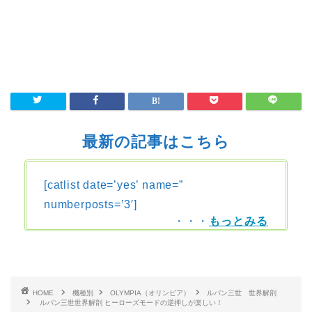
最新の記事はこちら
[catlist date=’yes’ name=”
numberposts=’3′]
・・・
もっとみる
HOME
機種別
OLYMPIA（オリンピア）
ルパン三世 世界解剖
ルパン三世世界解剖 ヒーローズモードの逆押しが楽しい！