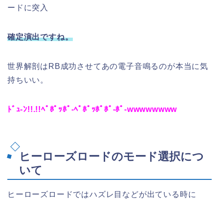
ードに突入
確定演出ですね。
世界解剖はRB成功させてあの電子音鳴るのが本当に気
持ちいい。
ﾄﾞｭ-ﾝ!!.!!ﾍﾟﾎﾟｯﾎﾟ-ﾍﾟﾎﾟｯﾎﾟﾎﾟ-ﾎﾟ-wwwwwwww
ヒーローズロードのモード選択につ
いて
ヒーローズロードではハズレ目などが出ている時に