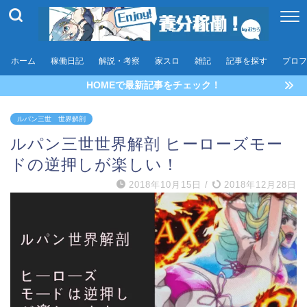
ホーム
稼働日記
解説・考察
家スロ
雑記
記事を探す
プロフ
HOMEで最新記事をチェック！
ルパン三世 世界解剖
ルパン三世世界解剖 ヒーローズモー
ドの逆押しが楽しい！
2018年10月15日
/
2018年12月28日