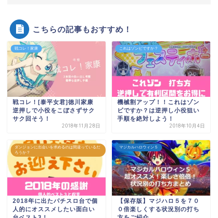
こちらの記事もおすすめ！
戦コレ！家康
これはゾンビですか？
戦コレ！[泰平女君]徳川家康
機械割アップ！！これはゾン
逆押しで小役をこぼさずサク
ビですか？は逆押し小役狙い
サク回そう！
手順を絶対しよう！
2018年11月28日
2018年10月4日
ダンジョンに出会いを求めるのは間違っているだ
マジカルハロウィン５
ろうか？
2018年に出たパチスロ台で個
【保存版】マジハロ５を７０
人的にオススメしたい面白い
０倍楽しくする状況別の打ち
台ベスト3！
方をご紹介