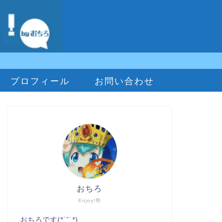
プロフィール
お問い合わせ
おちろ
Enjoy!勢
おちろです(*˙˘˙*)