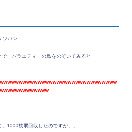
ケツバン
とで、バラエティーの島をのぞいてみると
wwwwwwwwwwwwwwwwwwwwwwwwwwwwwww
wwwwwwwwwwwww
、1000枚弱回収したのですが、、、