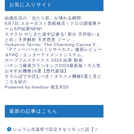
お気に入りサイト
結婚生活の「当たり前」が壊れる瞬間
8月7日 スターダスト西船橋店｜クロロ調査隊チ
ームS/P結果
NEW!
スマスロ やじきた道中記参る! 新台 天井狙いま
とめ｜天井解析 天井恩恵 ゾーン...
Yorkshire Terrier: The Charming Canine F...
『Pフィーバーからくりサーカス』徹底レビュー
＆FAQ：エンターテイメントシステム...
ホープフルステークス 2024 結果 動画
パチンコ爆発力ランキング2024最新版！大人気
おすすめ機種16選【歴代最強】
すろらぼで今読むべき！オススメ機種5選と見ど
ころを紹介
Powered by livedoor 相互RSS
最新の記事はこちら
レムラム生誕祭で設定６をツモった話【ソ