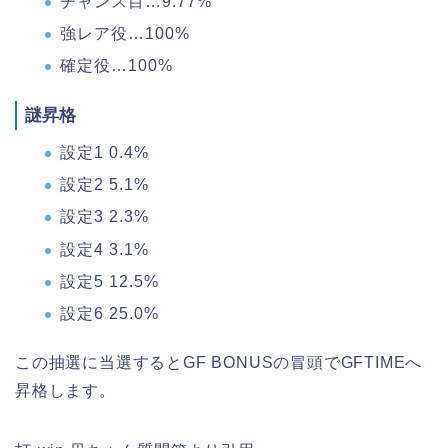
チャンス目…9.77%
強レア役…100%
確定役…100%
謎昇格
設定1 0.4%
設定2 5.1%
設定3 2.3%
設定4 3.1%
設定5 12.5%
設定6 25.0%
この抽選に当選するとGF BONUSの冒頭でGFTIMEへ
昇格します。