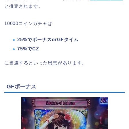
と推定されます。
10000コインガチャは
25%でボーナスorGFタイム
75%でCZ
に当選するといった恩恵があります。
GFボーナス