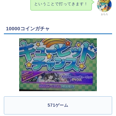
ということで打ってきます！
おちろ
10000コインガチャ
571ゲーム