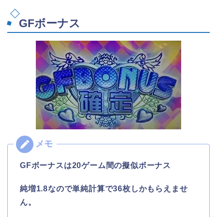
GFボーナス
GFボーナスは20ゲーム間の擬似ボーナス
純増1.8なので単純計算で36枚しかもらえませ
ん。