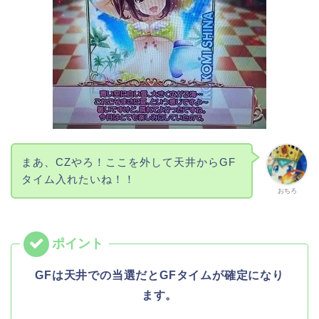
まあ、CZやろ！ここを外して天井からGF
タイム入れたいね！！
おちろ
GFは天井での当選だとGFタイムが確定になり
ます。