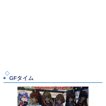
GFタイム