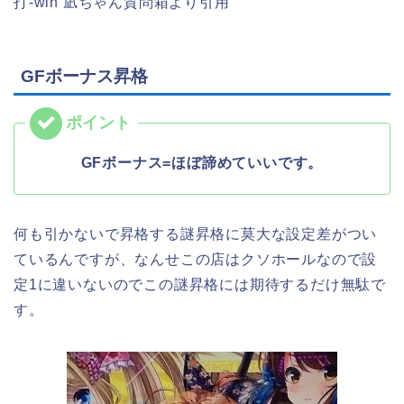
打-win 凪ちゃん質問箱より引用
GFボーナス昇格
GFボーナス=ほぼ諦めていいです。
何も引かないで昇格する謎昇格に莫大な設定差がつい
ているんですが、なんせこの店はクソホールなので設
定1に違いないのでこの謎昇格には期待するだけ無駄で
す。