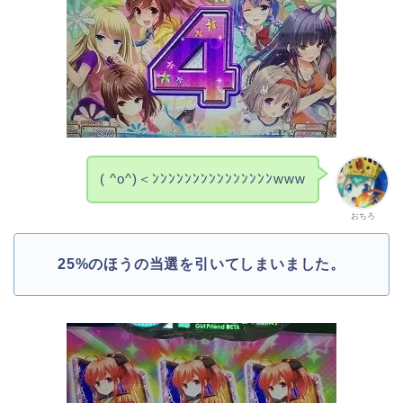
( ^o^)＜ﾝﾝﾝﾝﾝﾝﾝﾝﾝﾝﾝﾝﾝﾝﾝwww
おちろ
25%のほうの当選を引いてしまいました。