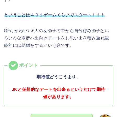
ということは４９１ゲームくらいでスタート！！！
GFはかわいい6人の女の子の中から自分好みの子とい
ろいろな場所へ出向きデートをし思い出を積み重ね最
終的には結婚をするという台です。
期待値どうこうより、
JKと仮想的なデートを出来るというだけで期待
値があります。