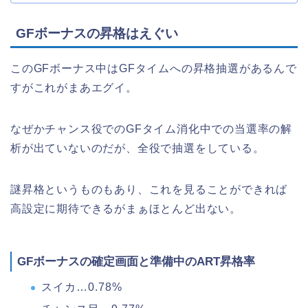
GFボーナスの昇格はえぐい
このGFボーナス中はGFタイムへの昇格抽選があるんで
すがこれがまあエグイ。
なぜかチャンス役でのGFタイム消化中での当選率の解
析が出ていないのだが、全役で抽選をしている。
謎昇格というものもあり、これを見ることができれば
高設定に期待できるがまぁほとんど出ない。
GFボーナスの確定画面と準備中のART昇格率
スイカ…0.78%