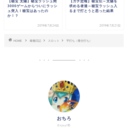
【秘宝 太陽】秘宝ラッシュ間
【ガチ悲報】秘宝伝～太陽を
3000ゲームからついにラッシ
求める者達～秘宝ラッシュ入
ュ突入！秘宝はあったの
るまで打とうと思った結果
か！？
2019年7月24日
2019年7月21日
HOME
稼働日記
スロット
平打ち（養分打ち）
おちろ
Enjoy!勢