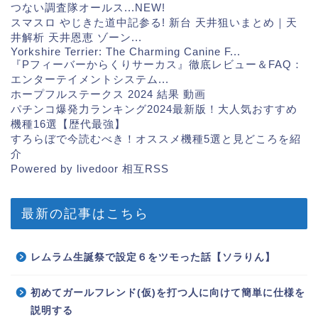
つない調査隊オールス...
NEW!
スマスロ やじきた道中記参る! 新台 天井狙いまとめ｜天
井解析 天井恩恵 ゾーン...
Yorkshire Terrier: The Charming Canine F...
『Pフィーバーからくりサーカス』徹底レビュー＆FAQ：
エンターテイメントシステム...
ホープフルステークス 2024 結果 動画
パチンコ爆発力ランキング2024最新版！大人気おすすめ
機種16選【歴代最強】
すろらぼで今読むべき！オススメ機種5選と見どころを紹
介
Powered by livedoor 相互RSS
最新の記事はこちら
レムラム生誕祭で設定６をツモった話【ソラりん】
初めてガールフレンド(仮)を打つ人に向けて簡単に仕様を
説明する