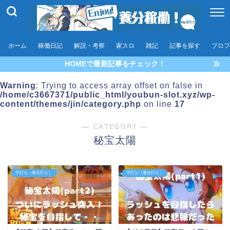
ホーム
稼働日記
解説・考察
家スロ
雑記
記事を探す
プロフ
HOMEで最新記事をチェック！
Warning
: Trying to access array offset on false in
/home/c3667371/public_html/youbun-slot.xyz/wp-
content/themes/jin/category.php
on line
17
― CATEGORY ―
秘宝太陽
平打ち（養分打ち）
平打ち（養分打ち）