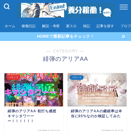
ホーム
稼働日記
解説・考察
家スロ
雑記
記事を探す
プロフ
HOMEで最新記事をチェック！
― CATEGORY ―
緋弾のアリアAA
パチンコ
パチンコ
緋弾のアリアAA 初打ち感想
緋弾のアリアAAの継続率は本
キマシタワーー
当に85%なのか検証してみた
ー！！！！！！