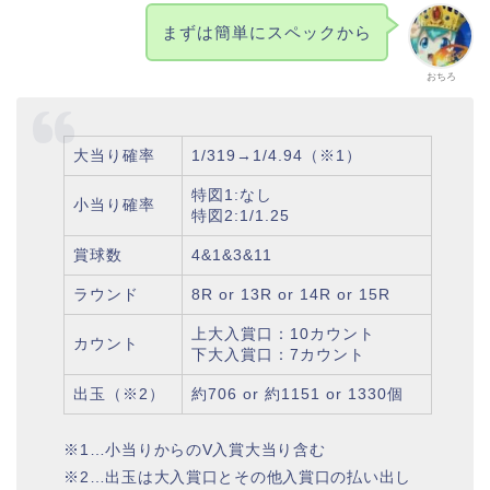
まずは簡単にスペックから
おちろ
大当り確率
1/319→1/4.94（※1）
特図1:なし
小当り確率
特図2:1/1.25
賞球数
4&1&3&11
ラウンド
8R or 13R or 14R or 15R
上大入賞口：10カウント
カウント
下大入賞口：7カウント
出玉（※2）
約706 or 約1151 or 1330個
※1…小当りからのV入賞大当り含む
※2…出玉は大入賞口とその他入賞口の払い出し