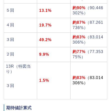
約90%
（90.446
５回
13.1%
302%）
約87%
（87.261
４回
19.7%
736%）
約83%
（83.014
３回
49.2%
306%）
約77%
（77.353
２回
9.9%
75%）
13R（特図当
り）
約83%
（83.014
1.5%
306%）
３回
期待値計算式