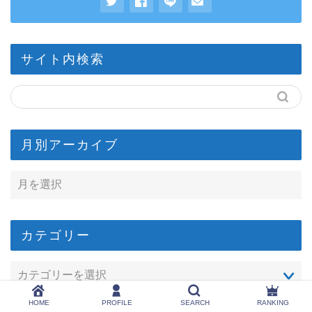
サイト内検索
月別アーカイブ
カテゴリー
HOME
PROFILE
SEARCH
RANKING