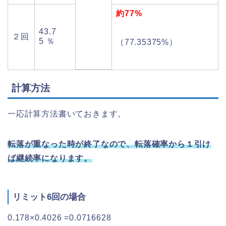
約77%
43.7
２回
5
％
（77.35375%）
計算方法
一応計算方法書いておきます。
転落が重なった時が終了なので、転落確率から１引け
ば継続率になります。
リミット6回の場合
0.178×0.4026 =0.0716628