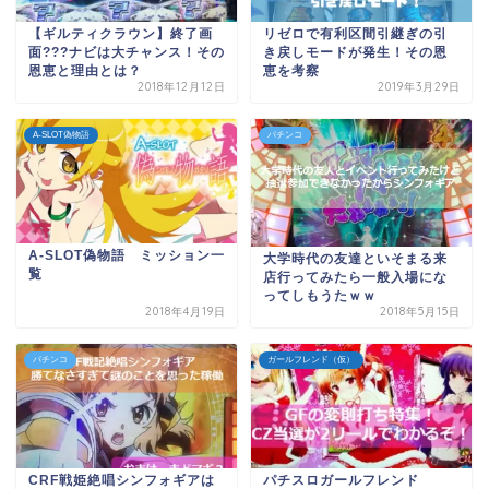
【ギルティクラウン】終了画
リゼロで有利区間引継ぎの引
面???ナビは大チャンス！その
き戻しモードが発生！その恩
恩恵と理由とは？
恵を考察
2018年12月12日
2019年3月29日
A-SLOT偽物語
パチンコ
A-SLOT偽物語 ミッション一
大学時代の友達といそまる来
覧
店行ってみたら一般入場にな
ってしもうたｗｗ
2018年4月19日
2018年5月15日
パチンコ
ガールフレンド（仮）
CRF戦姫絶唱シンフォギアは
パチスロガールフレンド