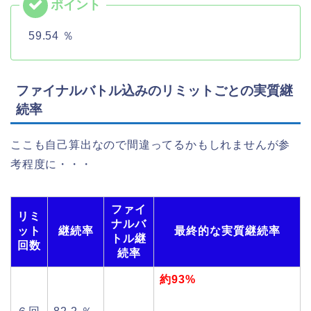
59.54
％
ファイナルバトル込みのリミットごとの実質継
続率
ここも自己算出なので間違ってるかもしれませんが参
考程度に・・・
ファイ
リミ
ナルバ
ット
継続率
最終的な実質継続率
トル継
回数
続率
約93%