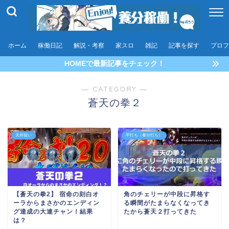
ホーム
稼働日記
解説・考察
家スロ
雑記
記事を探す
プロフ
HOMEで最新記事をチェック！
― CATEGORY ―
蒼天の拳２
天井狙い
平打ち（養分打ち）
【蒼天の拳2】 宿命の刻白オ
角のチェリーが中段に昇格す
ーラからまさかのエンディン
る瞬間がたまらなくなってき
グ達成の大連チャン！結果
たから蒼天２打ってきた
は？