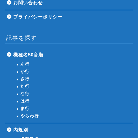
お問い合わせ
プライバシーポリシー
記事を探す
機種名50音順
あ行
か行
さ行
た行
な行
は行
ま行
やらわ行
内規別