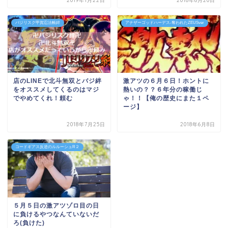
2019年1月22日
2018年8月20日
バジリスク甲賀忍法帳絆
アナザーゴッドハーデス-奪われたZEUSver
店のLINEで北斗無双とバジ絆
激アツの６月６日！ホントに
をオススメしてくるのはマジ
熱いの？？６年分の稼働じ
でやめてくれ！頼む
ゃ！！【俺の歴史にまた１ペ
ージ】
2018年7月25日
2018年6月8日
コードギアス反逆のルルーシュR２
５月５日の激アツゾロ目の日
に負けるやつなんていないだ
ろ(負けた)