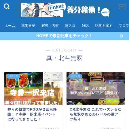
ホーム
稼働日記
解説・考察
家スロ
雑記
記事を探す
プロフ
HOMEで最新記事をチェック！
― CATEGORY ―
真・北斗無双
パチンコ
パチンコ
神々の凱旋でPGGが２回も降
CR北斗無双 これでハズレるな
臨！？寺井一択来店イベント
ら無双やめるわレベルの激ア
に行ってきました！
ツ祭り