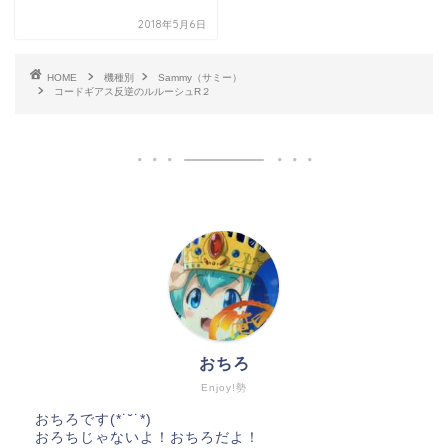
2018年5月6日
HOME
機種別
Sammy（サミー）
コードギアス反逆のルルーシュR２
おちろ
Enjoy!勢
おちろです(*˙˘˙*)
おろちじゃないよ！おちろだよ！