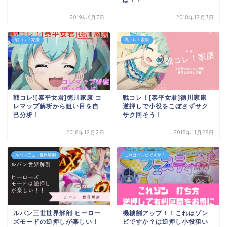
2019年6月7日
2018年12月7日
戦コレ！家康
戦コレ！家康
戦コレ![泰平女君]徳川家康 コ
戦コレ！[泰平女君]徳川家康
レマップ解析から狙い目を自
逆押しで小役をこぼさずサク
己分析！
サク回そう！
2018年12月2日
2018年11月28日
ルパン三世 世界解剖
これはゾンビですか？
ルパン三世世界解剖 ヒーロー
機械割アップ！！これはゾン
ズモードの逆押しが楽しい！
ビですか？は逆押し小役狙い