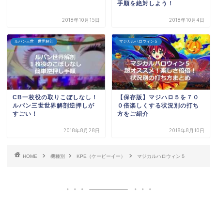
手順を絶対しよう！
2018年10月15日
2018年10月4日
ルパン三世 世界解剖
マジカルハロウィン５
CB一枚役の取りこぼしなし！
【保存版】マジハロ５を７０
ルパン三世世界解剖逆押しが
０倍楽しくする状況別の打ち
すごい！
方をご紹介
2018年8月28日
2018年8月10日
HOME
機種別
KPE（ケーピーイー）
マジカルハロウィン５