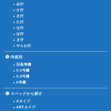
あ行
か行
さ行
た行
な行
は行
ま行
やらわ行
内規別
旧基準機
5.5号機
5.9号機
6号機
スペックから探す
Aタイプ
ARTタイプ