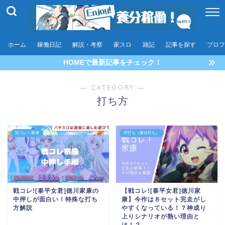
ホーム
稼働日記
解説・考察
家スロ
雑記
記事を探す
プロフ
HOMEで最新記事をチェック！
― CATEGORY ―
打ち方
戦コレ！家康
平打ち（養分打ち）
戦コレ![泰平女君]徳川家康の
【戦コレ![泰平女君]徳川家
中押しが面白い！特殊な打ち
康】今作は８セット完走がし
方解説
やすくなっている！？神成り
上りシナリオが熱い理由と
は！？