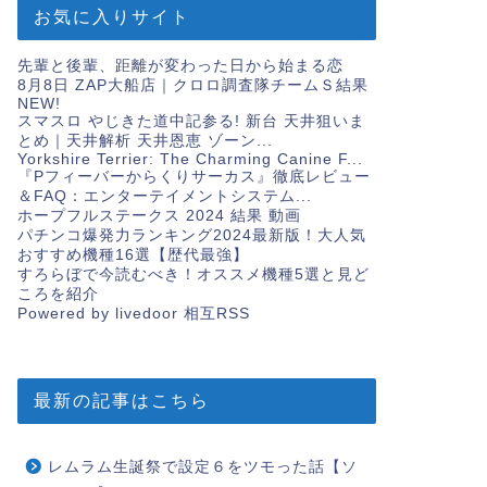
お気に入りサイト
先輩と後輩、距離が変わった日から始まる恋
8月8日 ZAP大船店｜クロロ調査隊チームＳ結果
NEW!
スマスロ やじきた道中記参る! 新台 天井狙いま
とめ｜天井解析 天井恩恵 ゾーン...
Yorkshire Terrier: The Charming Canine F...
『Pフィーバーからくりサーカス』徹底レビュー
＆FAQ：エンターテイメントシステム...
ホープフルステークス 2024 結果 動画
パチンコ爆発力ランキング2024最新版！大人気
おすすめ機種16選【歴代最強】
すろらぼで今読むべき！オススメ機種5選と見ど
ころを紹介
Powered by livedoor 相互RSS
最新の記事はこちら
レムラム生誕祭で設定６をツモった話【ソ