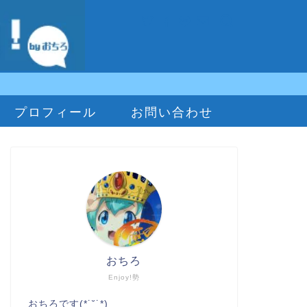
プロフィール
お問い合わせ
おちろ
Enjoy!勢
おちろです(*˙˘˙*)