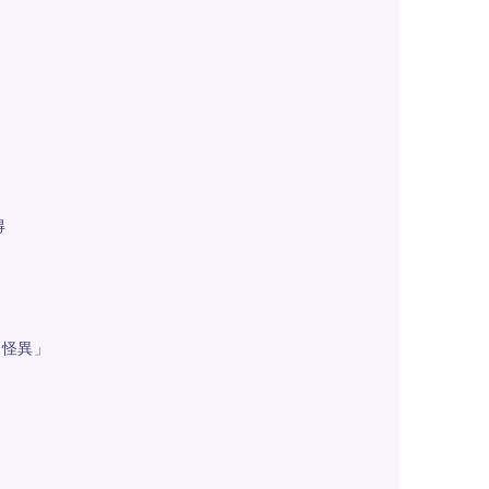
得
・怪異」