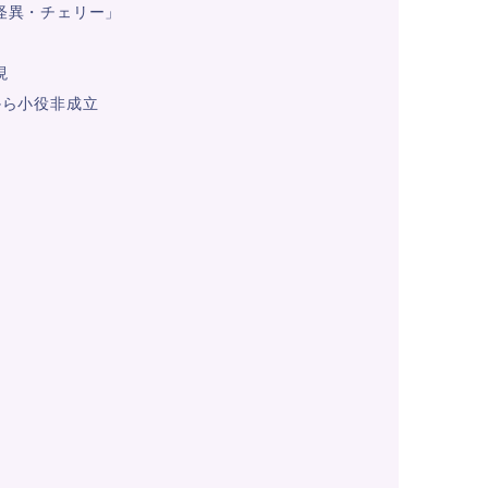
・怪異・チェリー」
現
」から小役非成立