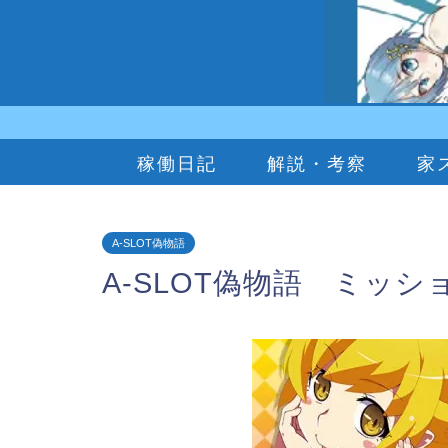
稼働日記
解説・考察
家
A-SLOT偽物語
A-SLOT偽物語 ミッシ