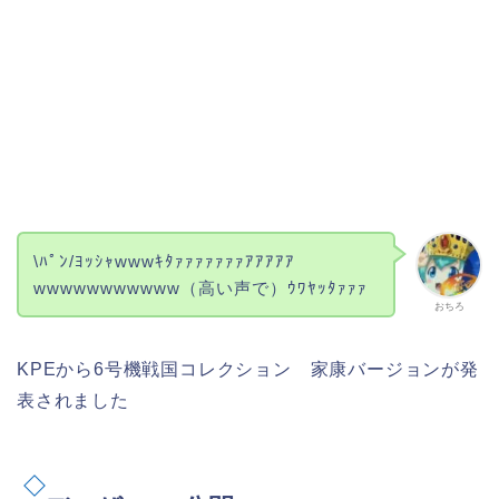
\ﾊﾟﾝ/ﾖｯｼｬwwwｷﾀｧｧｧｧｧｧｧｱｱｱｱｱ
wwwwwwwwwww（高い声で）ｳﾜﾔｯﾀｧｧｧ
おちろ
KPEから6号機戦国コレクション 家康バージョンが発
表されました