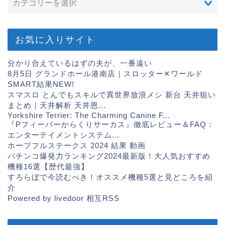
お気に入りサイト
分かり合えているはずの夫が、一番遠い
8月5日 グランドホール港南店｜スロッター✕ワールド
SMART結果
NEW!
スマスロ とんでもスキルで異世界放浪メシ 新台 天井狙い
まとめ｜天井解析 天井恩...
Yorkshire Terrier: The Charming Canine F...
『Pフィーバーからくりサーカス』徹底レビュー＆FAQ：
エンターテイメントシステム...
ホープフルステークス 2024 結果 動画
パチンコ爆発力ランキング2024最新版！大人気おすすめ
機種16選【歴代最強】
すろらぼで今読むべき！オススメ機種5選と見どころを紹
介
Powered by livedoor 相互RSS