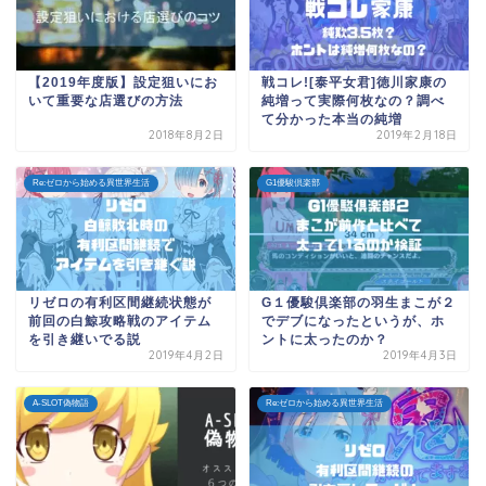
【2019年度版】設定狙いにお
戦コレ![泰平女君]徳川家康の
いて重要な店選びの方法
純増って実際何枚なの？調べ
て分かった本当の純増
2018年8月2日
2019年2月18日
Re:ゼロから始める異世界生活
G1優駿倶楽部
リゼロの有利区間継続状態が
G１優駿倶楽部の羽生まこが２
前回の白鯨攻略戦のアイテム
でデブになったというが、ホ
を引き継いでる説
ントに太ったのか？
2019年4月2日
2019年4月3日
A-SLOT偽物語
Re:ゼロから始める異世界生活