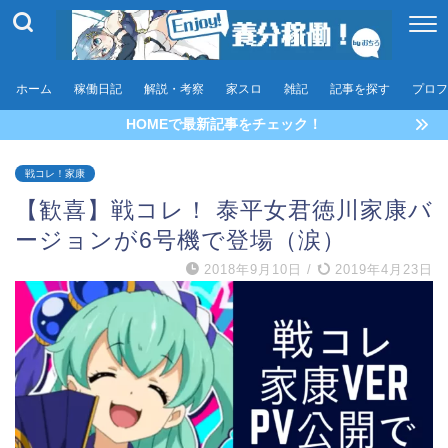
ホーム
稼働日記
解説・考察
家スロ
雑記
記事を探す
プロフ
HOMEで最新記事をチェック！
戦コレ！家康
【歓喜】戦コレ！ 泰平女君徳川家康バ
ージョンが6号機で登場（涙）
2018年9月10日
/
2019年4月23日