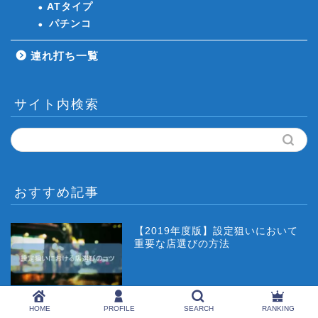
ATタイプ
パチンコ
連れ打ち一覧
サイト内検索
おすすめ記事
【2019年度版】設定狙いにおいて
重要な店選びの方法
CRF戦姫絶唱シンフォギアがなんで
HOME
PROFILE
SEARCH
RANKING