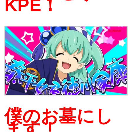
KPE！
僕のお墓にし
ます！