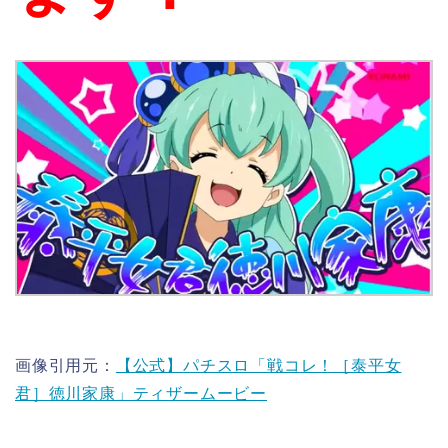
画像引用元：
【公式】パチスロ「戦コレ！［泰平女
君］徳川家康」ティザームービー