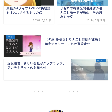
最強のAタイプA-SLOT偽物語
リゼロで有利区間引継ぎの引
をオススメする６つの点
き戻しモードが発生！その恩
恵を考察
2018年5月21日
2019年3月29日
【押忍!番長３】引き戻し特訓が連発！
確定チェリー！これが高設定だ！
近況報告、新しい会社がクソブラック。
アンテナサイトのお知らせ