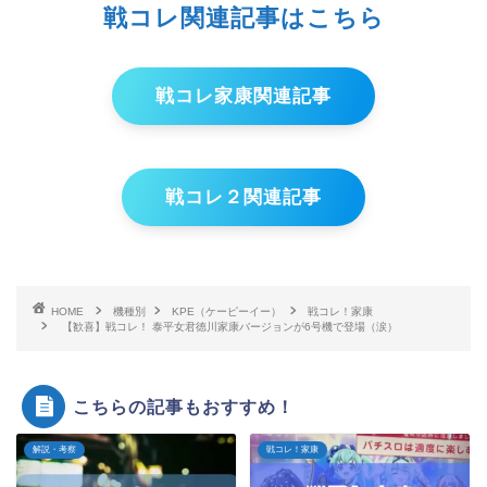
戦コレ関連記事はこちら
戦コレ家康関連記事
戦コレ２関連記事
HOME
機種別
KPE（ケーピーイー）
戦コレ！家康
【歓喜】戦コレ！ 泰平女君徳川家康バージョンが6号機で登場（涙）
こちらの記事もおすすめ！
解説・考察
戦コレ！家康