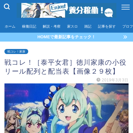
ホーム
稼働日記
解説・考察
家スロ
雑記
記事を探す
プロフ
HOMEで最新記事をチェック！
戦コレ！家康
戦コレ！［泰平女君］徳川家康の小役
リール配列と配当表【画像２９枚】
2019年3月3日