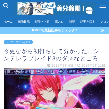
ホーム
稼働日記
解説・考察
家スロ
雑記
記事を探す
プロフ
HOMEで最新記事をチェック！
シンデレラブレイド３
今更ながら初打ちして分かった、シ
ンデレラブレイド3のダメなところ
2018年6月4日
/
2019年6月11日