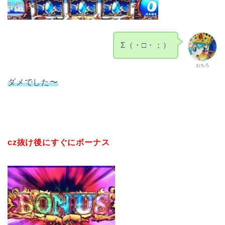
Σ（・□・；）
おちろ
ダメでした〜
cz抜け後にすぐにボーナス