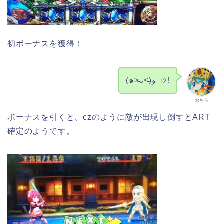
初ボーナスを獲得！
(๑˃̵ᴗ˂̵)و ﾖｼ!
おちろ
ボーナスを引くと、czのように敵が出現し倒すとART
確定のようです。