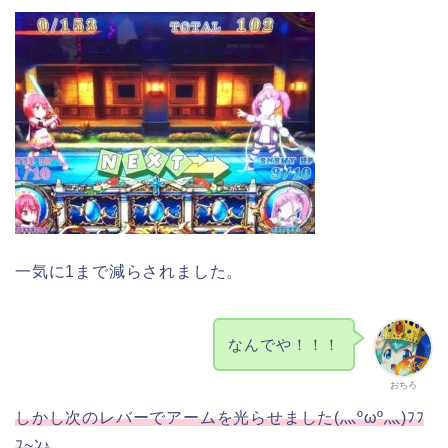
一気に1まで減らされました。
なんでや！！！
おちろ
しかし次のレバーでアームを光らせました(灬ºωº灬)ﾌﾌ
ﾌ~ﾝ♪