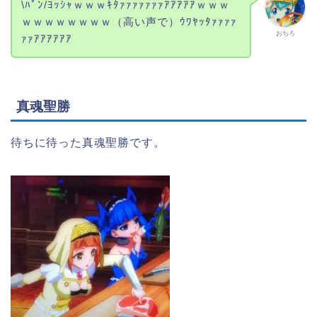
\ﾊﾟﾝ/ﾖｯｼｬｗｗｗｷﾀｧｧｧｧｧｧｧｱｱｱｱｱｗｗｗ
ｗｗｗｗｗｗｗｗ（高い声で）ｳﾜﾔｯﾀｧｧｧｧ
おちろ
ｧｧｱｱｱｱｱｱ
真魂聖勝
待ちに待った真魂聖勝です。