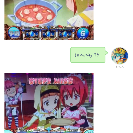
(๑˃̵ᴗ˂̵)و ﾖｼ!
おちろ