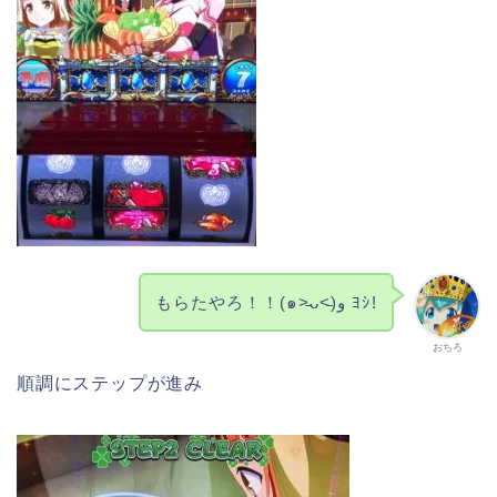
もらたやろ！！(๑˃̵ᴗ˂̵)و ﾖｼ!
おちろ
順調にステップが進み