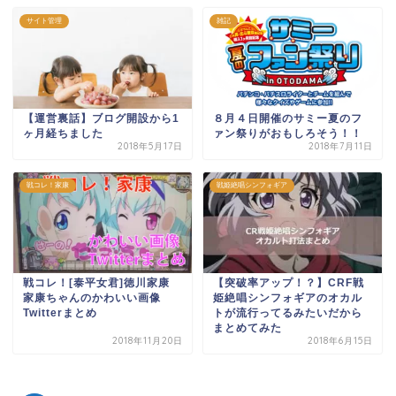
サイト管理
雑記
【運営裏話】ブログ開設から1
８月４日開催のサミー夏のフ
ヶ月経ちました
ァン祭りがおもしろそう！！
2018年5月17日
2018年7月11日
戦コレ！家康
戦姫絶唱シンフォギア
戦コレ！[泰平女君]徳川家康
【突破率アップ！？】CRF戦
家康ちゃんのかわいい画像
姫絶唱シンフォギアのオカル
Twitterまとめ
トが流行ってるみたいだから
まとめてみた
2018年11月20日
2018年6月15日