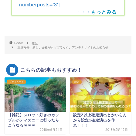
numberposts=’3′]
・・・
もっとみる
HOME
雑記
近況報告、新しい会社がクソブラック。アンテナサイトのお知らせ
こちらの記事もおすすめ！
プライペート
雑記
【雑記】スロット好きのカッ
設定2以上確定演出とかいらん
プルがディズニーに行ったら
から設定1確定演出を作
こうなるｗｗｗ
れ！！！
2018年6月24日
2018年5月12日