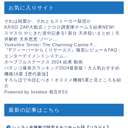
お気に入りサイト
それは純愛か、それともストーカー疑惑か
8月8日 ZAP大船店｜クロロ調査隊チームＳ結果
NEW!
スマスロ やじきた道中記参る! 新台 天井狙いまとめ｜天
井解析 天井恩恵 ゾーン...
Yorkshire Terrier: The Charming Canine F...
『Pフィーバーからくりサーカス』徹底レビュー＆FAQ：
エンターテイメントシステム...
ホープフルステークス 2024 結果 動画
パチンコ爆発力ランキング2024最新版！大人気おすすめ
機種16選【歴代最強】
すろらぼで今読むべき！オススメ機種5選と見どころを紹
介
Powered by livedoor 相互RSS
最新の記事はこちら
レムラム生誕祭で設定６をツモった話【ソラりん】