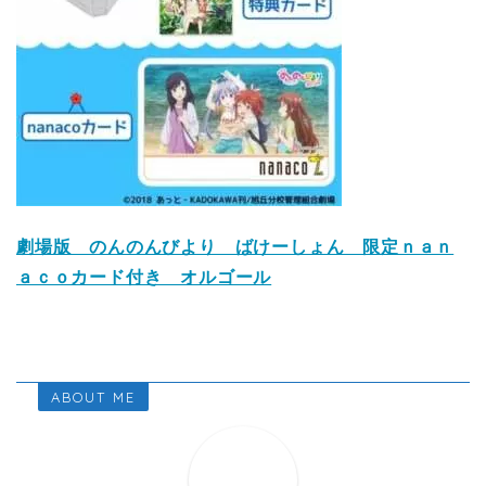
劇場版 のんのんびより ばけーしょん 限定ｎａｎ
ａｃｏカード付き オルゴール
ABOUT ME