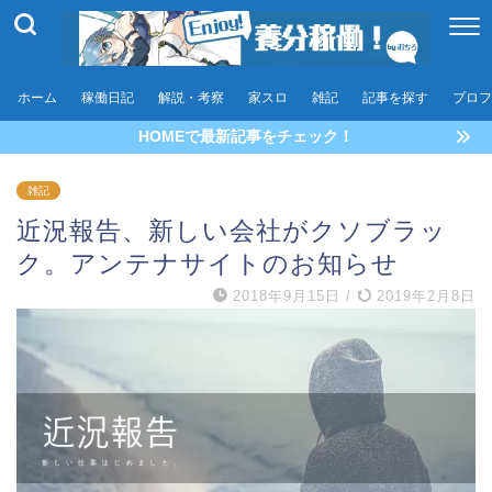
ホーム
稼働日記
解説・考察
家スロ
雑記
記事を探す
プロフ
HOMEで最新記事をチェック！
雑記
近況報告、新しい会社がクソブラッ
ク。アンテナサイトのお知らせ
2018年9月15日
/
2019年2月8日