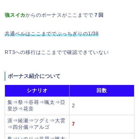
強スイカ
からのボーナスがここまでで
７回
共通ベルはここまででぶっちぎりの1/38
RT3への移行はここまでで確認できていない
ボーナス紹介について
シナリオ
回数
集⇒祭⇒谷尋⇒颯太⇒亞
2
里沙⇒花音
涯⇒綾瀬⇒ツグミ⇒大雲
7
⇒四分儀⇒アルゴ
集⇒いのり⇒谷尋⇒颯太