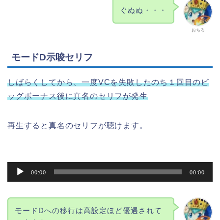
ぐぬぬ・・・
おちろ
モードD示唆セリフ
しばらくしてから、一度VCを失敗したのち１回目のビ
ッグボーナス後に真名のセリフが発生
再生すると真名のセリフが聴けます。
音
00:00
00:00
声
プ
レ
モードDへの移行は高設定ほど優遇されて