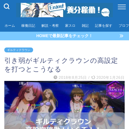
ホーム
稼働日記
解説・考察
家スロ
雑記
記事を探す
プロフ
HOMEで最新記事をチェック！
ギルティクラウン
引き弱がギルティクラウンの高設定
を打つとこうなる
2018年8月25日
/
2020年1月26日