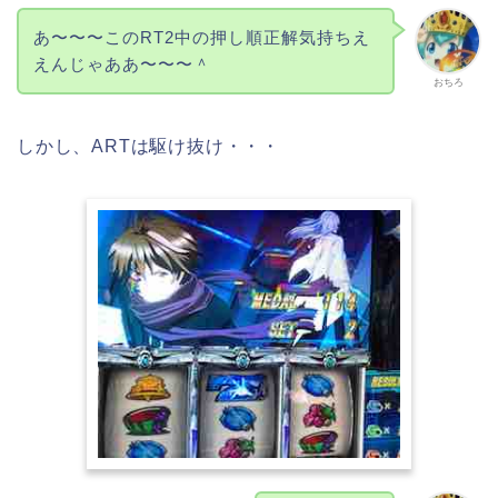
あ〜〜〜このRT2中の押し順正解気持ちえ
えんじゃああ〜〜〜＾
おちろ
しかし、ARTは駆け抜け・・・