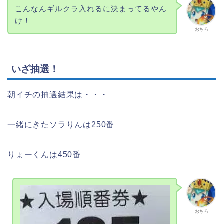
こんなんギルクラ入れるに決まってるやん
け！
おちろ
いざ抽選！
朝イチの抽選結果は・・・
一緒にきたソラりんは250番
りょーくんは450番
おちろ