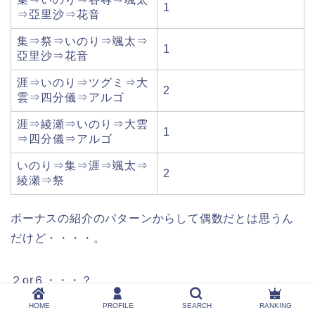
1
⇒亞里沙⇒花音
集⇒祭⇒いのり⇒颯太⇒
1
亞里沙⇒花音
涯⇒いのり⇒ツグミ⇒大
2
雲⇒四分儀⇒アルゴ
涯⇒綾瀬⇒いのり⇒大雲
1
⇒四分儀⇒アルゴ
いのり⇒集⇒涯⇒颯太⇒
2
綾瀬⇒祭
ボーナスの紹介のパターンからして偶数だとは思うん
だけど・・・・。
２or６・・・？
HOME
PROFILE
SEARCH
RANKING