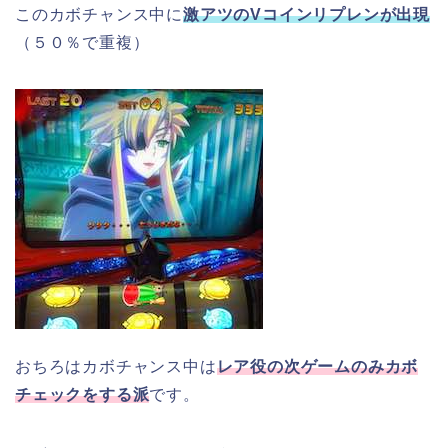
このカボチャンス中に
激アツのVコインリプレンが出現
（５０％で重複）
おちろはカボチャンス中は
レア役の次ゲームのみカボ
チェックをする派
です。