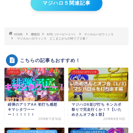
マジハロ５関連記事
HOME
機種別
KPE（ケーピーイー）
マジカルハロウィン５
マジカルハロウィン５ どこまじからの特リプ２連！
こちらの記事もおすすめ！
パチンコ
マジカルハロウィン６
緋弾のアリアAA 初打ち感想
マジハロ6並び打ち キンカボ
キマシタワーー
祭りで完走行くか！？【いた
ー！！！！！！
めさんオフ会１部】
2018年11月16日
2018年8月14日
アナザーゴッドハーデス-奪われたZEUSver
Re:ゼロから始める異世界生活