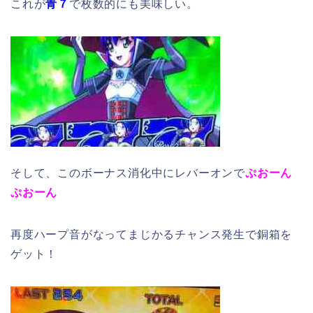
これが
青７
で枚数的にも美味しい。
そして、このボーナス消化中にレバーオンで
ぷおーん
ぷおーん
再度ハープ音がなってまじかるチャンス発生で銅箱を
ゲット！