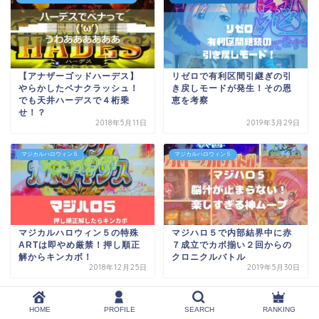
【アナザーゴッドハーデス】
リゼロで有利区間引継ぎの引
やらかしたペナクラッシュ！
き戻しモードが発生！その恩
でも天井ハーデスで４桁乗
恵を考察
せ！？
2018年5月11日
2019年3月29日
マジカルハロウィン５
マジカルハロウィン５
マジカルハロウィン５の特殊
マジハロ５で内部結界中に赤
ARTは即やめ厳禁！押し順正
７成立でカボ揃い２回からの
解からキンカボ！
クロニクルバトル
2018年12月25日
2019年5月30日
HOME
PROFILE
SEARCH
RANKING