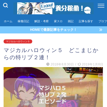
ホーム
稼働日記
解説・考察
家スロ
雑記
記事を探す
プロフ
HOMEで最新記事をチェック！
マジカルハロウィン５
マジカルハロウィン５ どこまじか
らの特リプ２連！
2018年8月30日
/
2019年1月8日