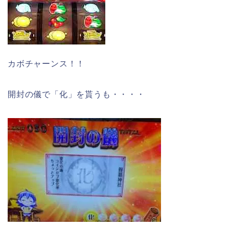
カボチャーンス！！
開封の儀で「化」を貰うも・・・・