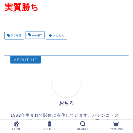
実質勝ち
5.5号機
A+ART
さしみん
ABOUT ME
おちろ
1992年生まれで関東に在住しています。パチンコ・ス
ロットで楽しむことをメインに伝えたいと思いブログを
作りました。
詳しいプロフィールはこちら
HOME
PROFILE
SEARCH
RANKING