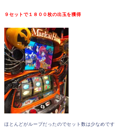
９セットで１８００枚の出玉を獲得
ほとんどがループだったのでセット数は少なめです