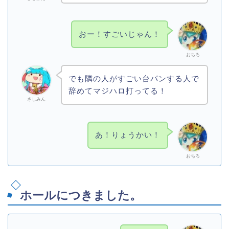
おー！すごいじゃん！
おちろ
でも隣の人がすごい台パンする人で
辞めてマジハロ打ってる！
さしみん
あ！りょうかい！
おちろ
ホールにつきました。