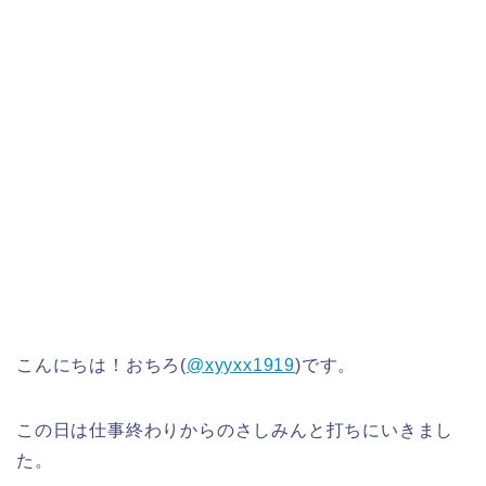
こんにちは！おちろ(
@xyyxx1919
)です。
この日は仕事終わりからのさしみんと打ちにいきまし
た。