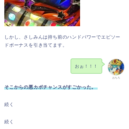
しかし、さしみんは持ち前のハンドパワーでエピソー
ドボーナスを引き当てます。
おぉ！！！
おちろ
そこからの悪カボチャンスがすごかった。
続く
続く