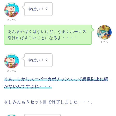
やばい！？
さしみん
あんまやばくはないけど、うまくボーナス
引ければすごいことになるよ・・・！
おちろ
やばい！？
さしみん
まあ、しかしスーパーカボチャンスって想像以上に続
かないんですよね・・・
さしみんも６セット目で終了しました・・・。