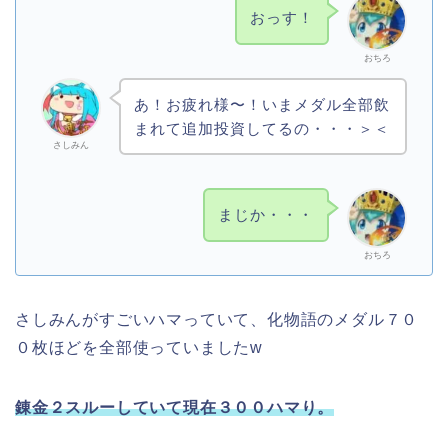
おっす！
おちろ
あ！お疲れ様〜！いまメダル全部飲
まれて追加投資してるの・・・＞＜
さしみん
まじか・・・
おちろ
さしみんがすごいハマっていて、化物語のメダル７０
０枚ほどを全部使っていましたw
錬金２スルーしていて現在３００ハマり。