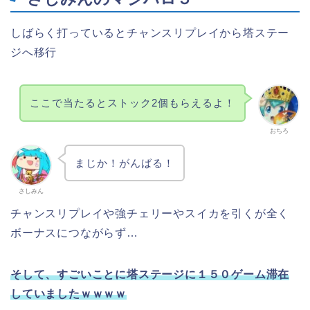
しばらく打っているとチャンスリプレイから塔ステー
ジへ移行
ここで当たるとストック2個もらえるよ！
おちろ
まじか！がんばる！
さしみん
チャンスリプレイや強チェリーやスイカを引くが全く
ボーナスにつながらず…
そして、すごいことに塔ステージに１５０ゲーム滞在
していましたｗｗｗｗ