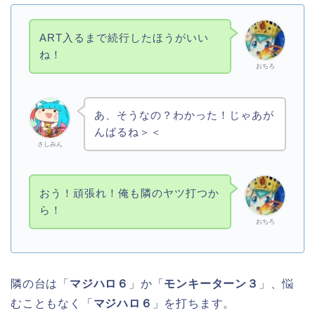
ART入るまで続行したほうがいい
ね！
おちろ
あ、そうなの？わかった！じゃあが
んばるね＞＜
さしみん
おう！頑張れ！俺も隣のヤツ打つか
ら！
おちろ
隣の台は「
マジハロ６
」か「
モンキーターン３
」、悩
むこともなく「
マジハロ６
」を打ちます。